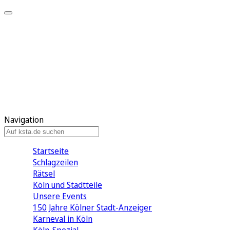
Mein KStA
Meine Artikel
Meine Region
Meine Newsletter
Mein KStA PLUS
Mein E-Paper
Navigation
Startseite
Schlagzeilen
Rätsel
Köln und Stadtteile
Unsere Events
150 Jahre Kölner Stadt-Anzeiger
Karneval in Köln