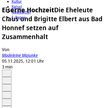
Kultur
Rätsel
Eiserne Hochzeit
Die Eheleute
Newsletter
Claus und Brigitte Elbert aus Bad
E-Paper
Honnef setzen auf
Zusammenhalt
Von
Madeleine Majunke
05.11.2025, 12:01 Uhr
3 min
Auf Google bevorzugen
Anhören
Schrift
Merken
Drucken
Teilen