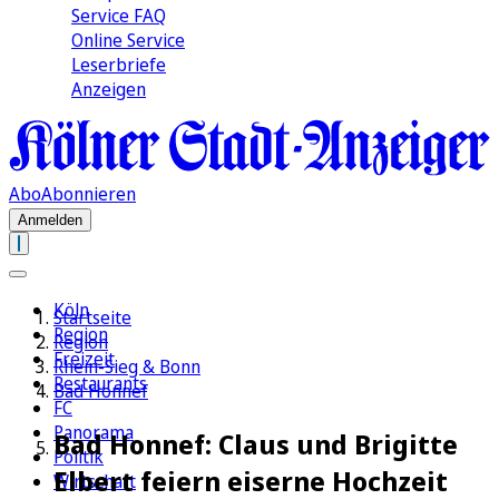
Service FAQ
Online Service
Leserbriefe
Anzeigen
Abo
Abonnieren
Anmelden
Köln
Startseite
Region
Region
Freizeit
Rhein-Sieg & Bonn
Restaurants
Bad Honnef
FC
Panorama
Bad Honnef: Claus und Brigitte
Politik
Elbert feiern eiserne Hochzeit
Wirtschaft