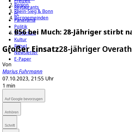
Freizeit
Region
Restaurants
Rhein-Sieg & Bonn
FC
Berggemeinden
Panorama
Politik
B56 bei Much: 28-Jähriger stirbt 
Wirtschaft
Kultur
Rätsel
Großer Einsatz
28-jähriger Overath
Newsletter
E-Paper
Von
Marius Fuhrmann
07.10.2023, 21:55 Uhr
1 min
Auf Google bevorzugen
Anhören
Schrift