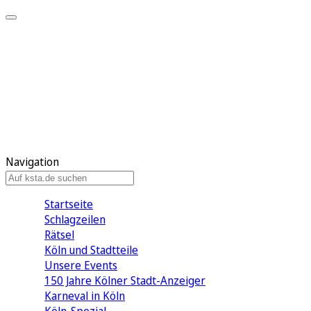
Mein KStA
Meine Artikel
Meine Region
Meine Newsletter
Mein KStA PLUS
Mein E-Paper
Navigation
Startseite
Schlagzeilen
Rätsel
Köln und Stadtteile
Unsere Events
150 Jahre Kölner Stadt-Anzeiger
Karneval in Köln