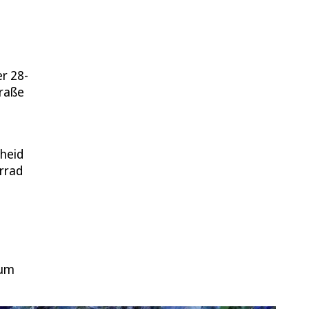
r 28-
traße
heid
orrad
 um