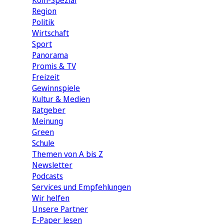
Köln-Spezial
Region
Politik
Wirtschaft
Sport
Panorama
Promis & TV
Freizeit
Gewinnspiele
Kultur & Medien
Ratgeber
Meinung
Green
Schule
Themen von A bis Z
Newsletter
Podcasts
Services und Empfehlungen
Wir helfen
Unsere Partner
E-Paper lesen