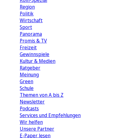
Köln-Spezial
Region
Politik
Wirtschaft
Sport
Panorama
Promis & TV
Freizeit
Gewinnspiele
Kultur & Medien
Ratgeber
Meinung
Green
Schule
Themen von A bis Z
Newsletter
Podcasts
Services und Empfehlungen
Wir helfen
Unsere Partner
E-Paper lesen