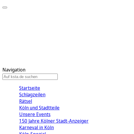
Mein KStA
Meine Artikel
Meine Region
Meine Newsletter
Mein KStA PLUS
Mein E-Paper
Navigation
Startseite
Schlagzeilen
Rätsel
Köln und Stadtteile
Unsere Events
150 Jahre Kölner Stadt-Anzeiger
Karneval in Köln