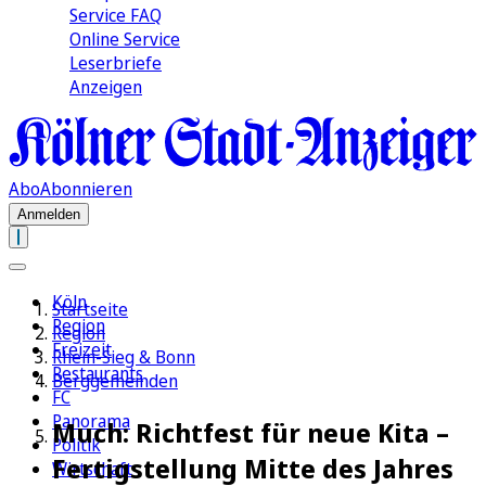
Service FAQ
Online Service
Leserbriefe
Anzeigen
Abo
Abonnieren
Anmelden
Köln
Startseite
Region
Region
Freizeit
Rhein-Sieg & Bonn
Restaurants
Berggemeinden
FC
Panorama
Much: Richtfest für neue Kita –
Politik
Fertigstellung Mitte des Jahres
Wirtschaft