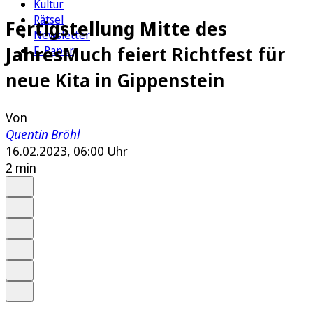
Kultur
Rätsel
Fertigstellung Mitte des
Newsletter
Jahres
Much feiert Richtfest für
E-Paper
neue Kita in Gippenstein
Von
Quentin Bröhl
16.02.2023, 06:00 Uhr
2 min
Auf Google bevorzugen
Anhören
Schrift
Merken
Drucken
Teilen