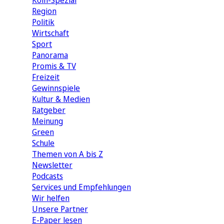
Köln-Spezial
Region
Politik
Wirtschaft
Sport
Panorama
Promis & TV
Freizeit
Gewinnspiele
Kultur & Medien
Ratgeber
Meinung
Green
Schule
Themen von A bis Z
Newsletter
Podcasts
Services und Empfehlungen
Wir helfen
Unsere Partner
E-Paper lesen