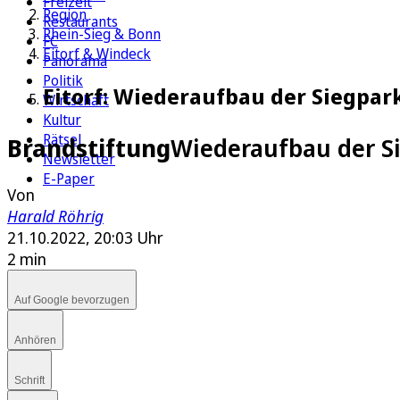
Freizeit
Region
Restaurants
Rhein-Sieg & Bonn
FC
Eitorf & Windeck
Panorama
Politik
Eitorf: Wiederaufbau der Siegpark
Wirtschaft
Kultur
Rätsel
Brandstiftung
Wiederaufbau der Si
Newsletter
E-Paper
Von
Harald Röhrig
21.10.2022, 20:03 Uhr
2 min
Auf Google bevorzugen
Anhören
Schrift