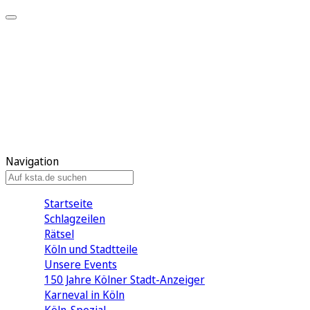
Mein KStA
Meine Artikel
Meine Region
Meine Newsletter
Mein KStA PLUS
Mein E-Paper
Navigation
Startseite
Schlagzeilen
Rätsel
Köln und Stadtteile
Unsere Events
150 Jahre Kölner Stadt-Anzeiger
Karneval in Köln