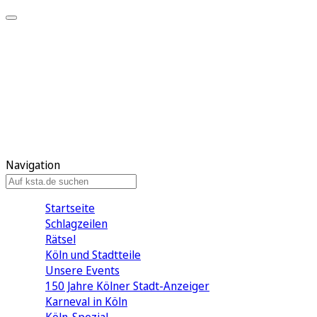
Mein KStA
Meine Artikel
Meine Region
Meine Newsletter
Mein KStA PLUS
Mein E-Paper
Navigation
Startseite
Schlagzeilen
Rätsel
Köln und Stadtteile
Unsere Events
150 Jahre Kölner Stadt-Anzeiger
Karneval in Köln