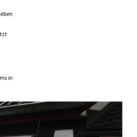
geben
tzt
ums in