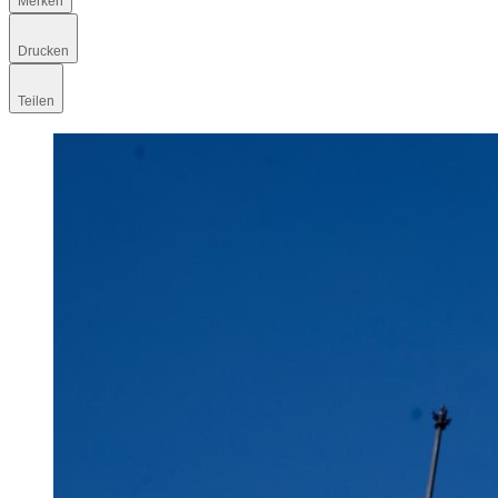
Merken
Drucken
Teilen