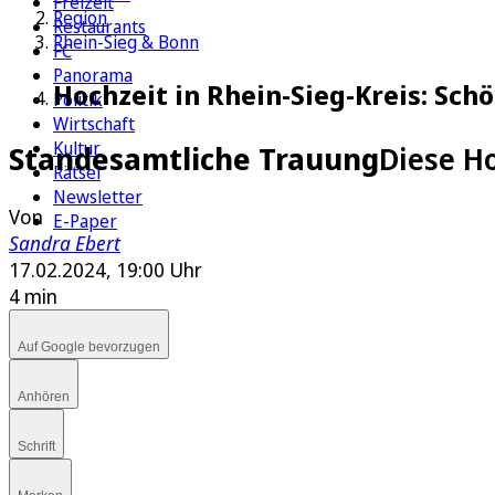
Freizeit
Region
Restaurants
Rhein-Sieg & Bonn
FC
Panorama
Hochzeit in Rhein-Sieg-Kreis: Sch
Politik
Wirtschaft
Kultur
Standesamtliche Trauung
Diese Ho
Rätsel
Newsletter
Von
E-Paper
Sandra Ebert
17.02.2024, 19:00 Uhr
4 min
Auf Google bevorzugen
Anhören
Schrift