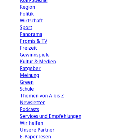
Köln-Spezial
Region
Politik
Wirtschaft
Sport
Panorama
Promis & TV
Freizeit
Gewinnspiele
Kultur & Medien
Ratgeber
Meinung
Green
Schule
Themen von A bis Z
Newsletter
Podcasts
Services und Empfehlungen
Wir helfen
Unsere Partner
E-Paper lesen