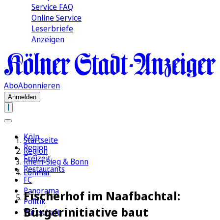
Service FAQ
Online Service
Leserbriefe
Anzeigen
Abo
Abonnieren
Anmelden
Köln
Startseite
Region
Region
Freizeit
Rhein-Sieg & Bonn
Restaurants
Lohmar
FC
Panorama
Fischerhof im Naafbachtal:
Politik
Bürgerinitiative baut
Wirtschaft