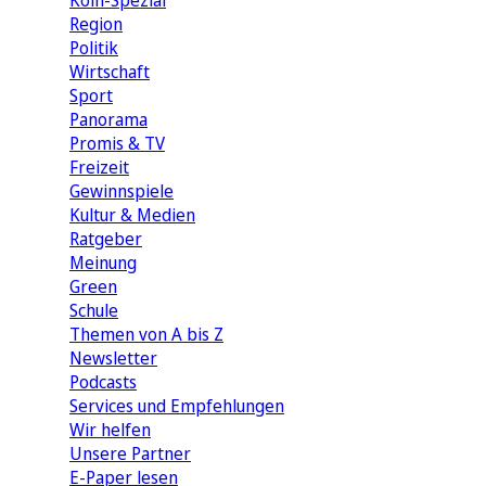
Köln-Spezial
Region
Politik
Wirtschaft
Sport
Panorama
Promis & TV
Freizeit
Gewinnspiele
Kultur & Medien
Ratgeber
Meinung
Green
Schule
Themen von A bis Z
Newsletter
Podcasts
Services und Empfehlungen
Wir helfen
Unsere Partner
E-Paper lesen