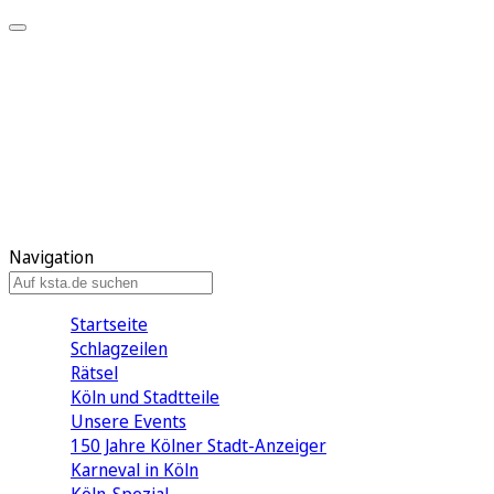
Mein KStA
Meine Artikel
Meine Region
Meine Newsletter
Mein KStA PLUS
Mein E-Paper
Navigation
Startseite
Schlagzeilen
Rätsel
Köln und Stadtteile
Unsere Events
150 Jahre Kölner Stadt-Anzeiger
Karneval in Köln