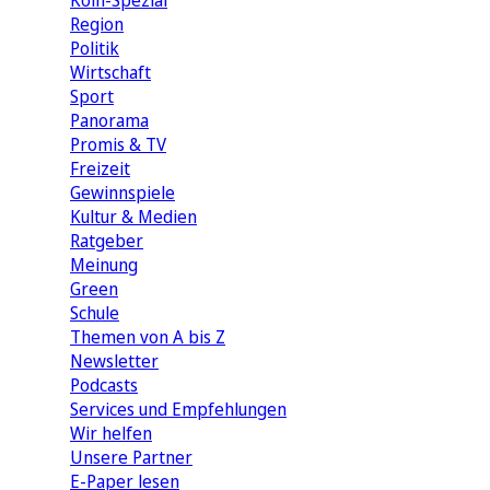
Köln-Spezial
Region
Politik
Wirtschaft
Sport
Panorama
Promis & TV
Freizeit
Gewinnspiele
Kultur & Medien
Ratgeber
Meinung
Green
Schule
Themen von A bis Z
Newsletter
Podcasts
Services und Empfehlungen
Wir helfen
Unsere Partner
E-Paper lesen