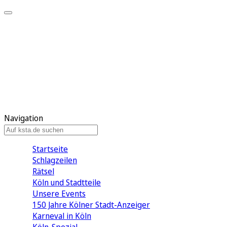
Mein KStA
Meine Artikel
Meine Region
Meine Newsletter
Mein KStA PLUS
Mein E-Paper
Navigation
Startseite
Schlagzeilen
Rätsel
Köln und Stadtteile
Unsere Events
150 Jahre Kölner Stadt-Anzeiger
Karneval in Köln