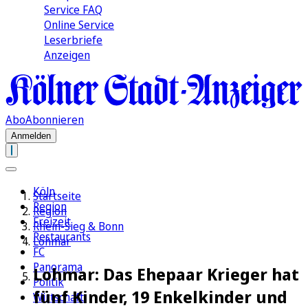
Service FAQ
Online Service
Leserbriefe
Anzeigen
Abo
Abonnieren
Anmelden
Köln
Startseite
Region
Region
Freizeit
Rhein-Sieg & Bonn
Restaurants
Lohmar
FC
Panorama
Lohmar: Das Ehepaar Krieger hat
Politik
fünf Kinder, 19 Enkelkinder und
Wirtschaft