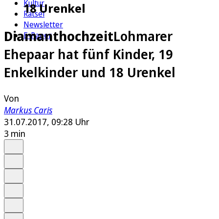
Kultur
18 Urenkel
Rätsel
Newsletter
Diamanthochzeit
Lohmarer
E-Paper
Ehepaar hat fünf Kinder, 19
Enkelkinder und 18 Urenkel
Von
Markus Caris
31.07.2017, 09:28 Uhr
3 min
Auf Google bevorzugen
Anhören
Schrift
Merken
Drucken
Teilen