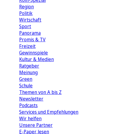
Köln-Spezial
Region
Politik
Wirtschaft
Sport
Panorama
Promis & TV
Freizeit
Gewinnspiele
Kultur & Medien
Ratgeber
Meinung
Green
Schule
Themen von A bis Z
Newsletter
Podcasts
Services und Empfehlungen
Wir helfen
Unsere Partner
E-Paper lesen