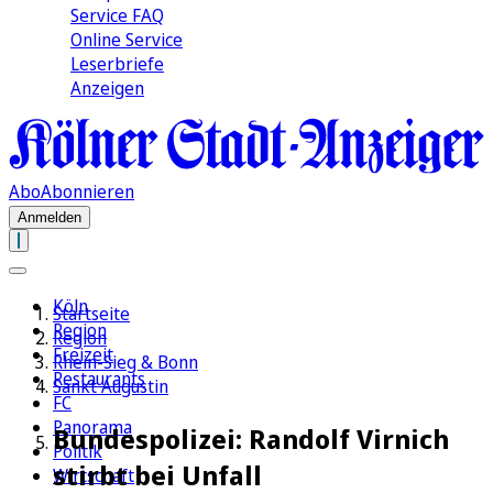
Service FAQ
Online Service
Leserbriefe
Anzeigen
Abo
Abonnieren
Anmelden
Köln
Startseite
Region
Region
Freizeit
Rhein-Sieg & Bonn
Restaurants
Sankt Augustin
FC
Panorama
Bundespolizei: Randolf Virnich
Politik
stirbt bei Unfall
Wirtschaft