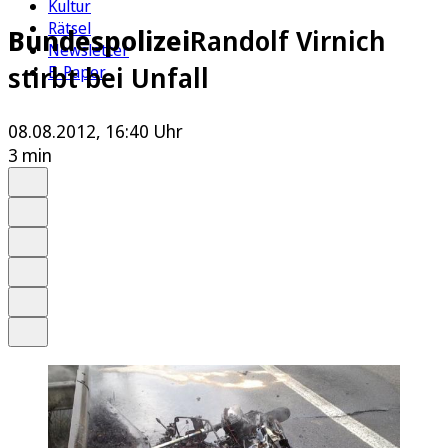
Kultur
Rätsel
Bundespolizei
Randolf Virnich
Newsletter
stirbt bei Unfall
E-Paper
08.08.2012, 16:40 Uhr
3 min
Auf Google bevorzugen
Anhören
Schrift
Merken
Drucken
Teilen