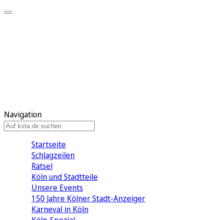
Mein KStA
Meine Artikel
Meine Region
Meine Newsletter
Mein KStA PLUS
Mein E-Paper
Navigation
Startseite
Schlagzeilen
Rätsel
Köln und Stadtteile
Unsere Events
150 Jahre Kölner Stadt-Anzeiger
Karneval in Köln