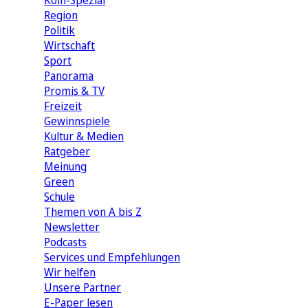
Köln-Spezial
Region
Politik
Wirtschaft
Sport
Panorama
Promis & TV
Freizeit
Gewinnspiele
Kultur & Medien
Ratgeber
Meinung
Green
Schule
Themen von A bis Z
Newsletter
Podcasts
Services und Empfehlungen
Wir helfen
Unsere Partner
E-Paper lesen