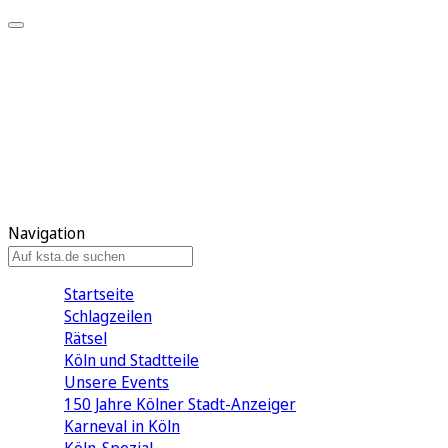
Mein KStA
Meine Artikel
Meine Region
Meine Newsletter
Mein KStA PLUS
Mein E-Paper
Navigation
Startseite
Schlagzeilen
Rätsel
Köln und Stadtteile
Unsere Events
150 Jahre Kölner Stadt-Anzeiger
Karneval in Köln