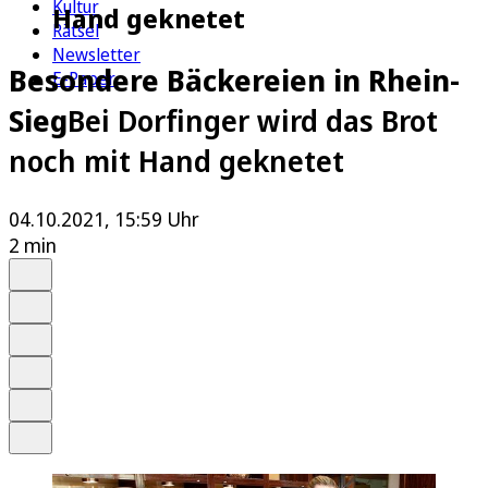
Kultur
Hand geknetet
Rätsel
Newsletter
Besondere Bäckereien in Rhein-
E-Paper
Sieg
Bei Dorfinger wird das Brot
noch mit Hand geknetet
04.10.2021, 15:59 Uhr
2 min
Auf Google bevorzugen
Anhören
Schrift
Merken
Drucken
Teilen