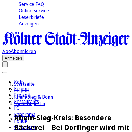
Service FAQ
Online Service
Leserbriefe
Anzeigen
Abo
Abonnieren
Anmelden
Köln
Startseite
Region
Region
Freizeit
Rhein-Sieg & Bonn
Restaurants
Sankt Augustin
FC
Panorama
Rhein-Sieg-Kreis: Besondere
Politik
Bäckerei – Bei Dorfinger wird mit
Wirtschaft