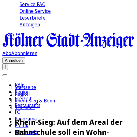
Service FAQ
Online Service
Leserbriefe
Anzeigen
Abo
Abonnieren
Anmelden
Köln
Startseite
Region
Region
Freizeit
Rhein-Sieg & Bonn
Restaurants
Troisdorf
FC
Panorama
Rhein-Sieg: Auf dem Areal der
Politik
Bahnschule soll ein Wohn-
Wirtschaft