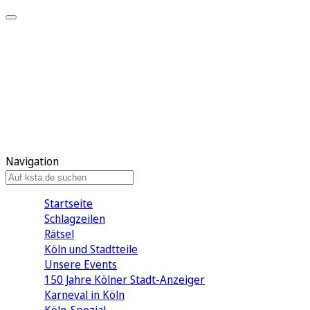
Mein KStA
Meine Artikel
Meine Region
Meine Newsletter
Mein KStA PLUS
Mein E-Paper
Navigation
Startseite
Schlagzeilen
Rätsel
Köln und Stadtteile
Unsere Events
150 Jahre Kölner Stadt-Anzeiger
Karneval in Köln