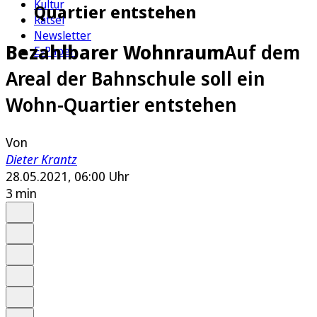
Kultur
Quartier entstehen
Rätsel
Newsletter
Bezahlbarer Wohnraum
Auf dem
E-Paper
Areal der Bahnschule soll ein
Wohn-Quartier entstehen
Von
Dieter Krantz
28.05.2021, 06:00 Uhr
3 min
Auf Google bevorzugen
Anhören
Schrift
Merken
Drucken
Teilen