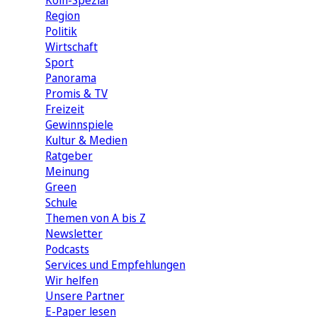
Köln-Spezial
Region
Politik
Wirtschaft
Sport
Panorama
Promis & TV
Freizeit
Gewinnspiele
Kultur & Medien
Ratgeber
Meinung
Green
Schule
Themen von A bis Z
Newsletter
Podcasts
Services und Empfehlungen
Wir helfen
Unsere Partner
E-Paper lesen