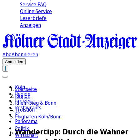
Service FAQ
Online Service
Leserbriefe
Anzeigen
Abo
Abonnieren
Anmelden
Köln
Startseite
Region
Region
Freizeit
Rhein-Sieg & Bonn
Restaurants
Troisdorf
FC
Flughafen Köln/Bonn
Panorama
Politik
Wandertipp: Durch die Wahner
Wirtschaft