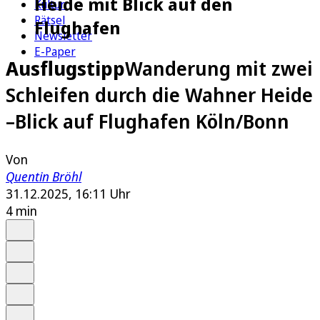
Heide mit Blick auf den
Kultur
Rätsel
Flughafen
Newsletter
E-Paper
Ausflugstipp
Wanderung mit zwei
Schleifen durch die Wahner Heide
–Blick auf Flughafen Köln/Bonn
Von
Quentin Bröhl
31.12.2025, 16:11 Uhr
4 min
Auf Google bevorzugen
Anhören
Schrift
Merken
Drucken