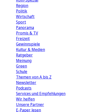
Köln-Spezial
Region
Politik
Wirtschaft
Sport
Panorama
Promis & TV
Freizeit
Gewinnspiele
Kultur & Medien
Ratgeber
Meinung
Green
Schule
Themen von A bis Z
Newsletter
Podcasts
Services und Empfehlungen
Wir helfen
Unsere Partner
E-Paper lesen