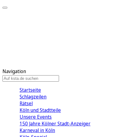
Mein KStA
Meine Artikel
Meine Region
Meine Newsletter
Mein KStA PLUS
Mein E-Paper
Navigation
Startseite
Schlagzeilen
Rätsel
Köln und Stadtteile
Unsere Events
150 Jahre Kölner Stadt-Anzeiger
Karneval in Köln