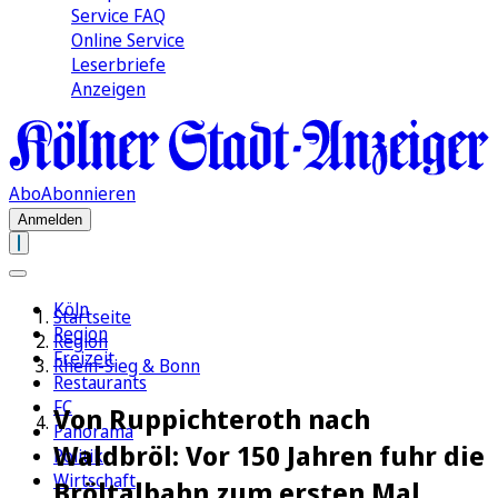
Service FAQ
Online Service
Leserbriefe
Anzeigen
Abo
Abonnieren
Anmelden
Köln
Startseite
Region
Region
Freizeit
Rhein-Sieg & Bonn
Restaurants
FC
Von Ruppichteroth nach
Panorama
Waldbröl: Vor 150 Jahren fuhr die
Politik
Wirtschaft
Bröltalbahn zum ersten Mal