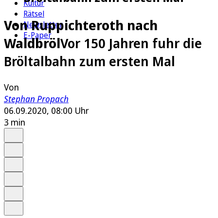
Kultur
Rätsel
Von Ruppichteroth nach
Newsletter
E-Paper
Waldbröl
Vor 150 Jahren fuhr die
Bröltalbahn zum ersten Mal
Von
Stephan Propach
06.09.2020, 08:00 Uhr
3 min
Auf Google bevorzugen
Anhören
Schrift
Merken
Drucken
Teilen