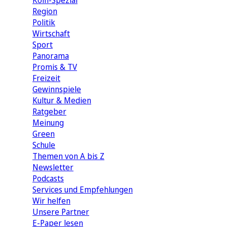
Köln-Spezial
Region
Politik
Wirtschaft
Sport
Panorama
Promis & TV
Freizeit
Gewinnspiele
Kultur & Medien
Ratgeber
Meinung
Green
Schule
Themen von A bis Z
Newsletter
Podcasts
Services und Empfehlungen
Wir helfen
Unsere Partner
E-Paper lesen