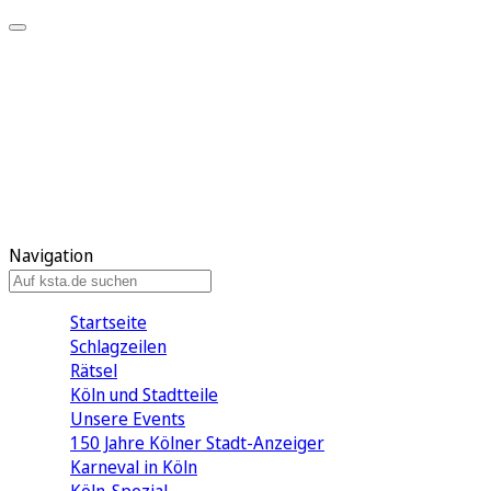
Mein KStA
Meine Artikel
Meine Region
Meine Newsletter
Mein KStA PLUS
Mein E-Paper
Navigation
Startseite
Schlagzeilen
Rätsel
Köln und Stadtteile
Unsere Events
150 Jahre Kölner Stadt-Anzeiger
Karneval in Köln