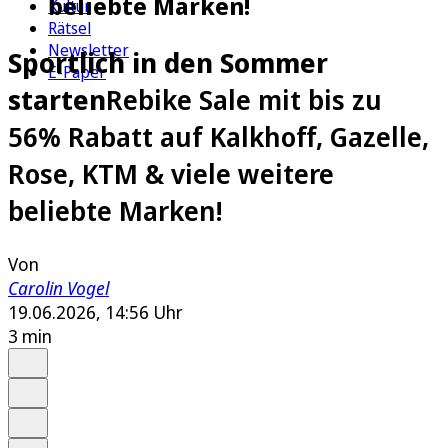
beliebte Marken!
Kultur
Rätsel
Newsletter
Sportlich in den Sommer
E-Paper
starten
Rebike Sale mit bis zu
56% Rabatt auf Kalkhoff, Gazelle,
Rose, KTM & viele weitere
beliebte Marken!
Von
Carolin Vogel
19.06.2026, 14:56 Uhr
3 min
Auf Google bevorzugen
Anhören
Schrift
Merken