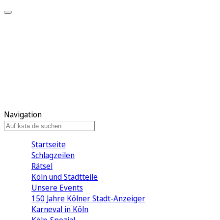
Mein KStA
Meine Artikel
Meine Region
Meine Newsletter
Mein KStA PLUS
Mein E-Paper
Navigation
Startseite
Schlagzeilen
Rätsel
Köln und Stadtteile
Unsere Events
150 Jahre Kölner Stadt-Anzeiger
Karneval in Köln