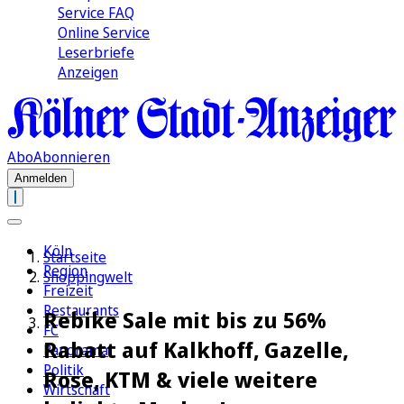
Service FAQ
Online Service
Leserbriefe
Anzeigen
Abo
Abonnieren
Anmelden
Köln
Startseite
Region
Shoppingwelt
Freizeit
Restaurants
Rebike Sale mit bis zu 56%
FC
Rabatt auf Kalkhoff, Gazelle,
Panorama
Politik
Rose, KTM & viele weitere
Wirtschaft