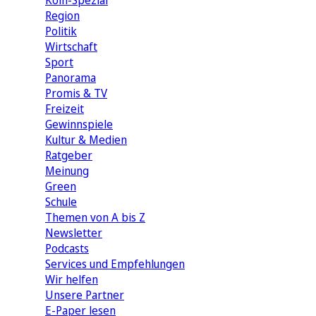
Köln-Spezial
Region
Politik
Wirtschaft
Sport
Panorama
Promis & TV
Freizeit
Gewinnspiele
Kultur & Medien
Ratgeber
Meinung
Green
Schule
Themen von A bis Z
Newsletter
Podcasts
Services und Empfehlungen
Wir helfen
Unsere Partner
E-Paper lesen