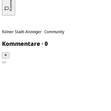
Kommentare
Kölner Stadt-Anzeiger · Community
Kommentare · 0
Mein KStA
Meine Artikel
Meine Region
Meine Newsletter
Mein KStA PLUS
Mein E-Paper