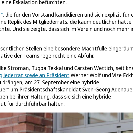
eine Eskalation befürchten.
r“
, die für den Vorstand kandidieren und sich explizit für 
ne Replik des Mitgliederrats, die kaum deutlicher hätte
hte. Und sie zeigte, dass sich im Verein und noch mehr i
esentlichen Stellen eine besondere Machtfülle eingeräu
iative der Teams regelrecht eine Abfuhr.
lke Stroman, Tugba Tekkal und Carsten Wettich, seit k
gliederrat sowie an Präsident
Werner Wolf und Vize Eck
zu drängen, am 27. September eine hybride
uer“ um Präsidentschaftskandidat Sven-Georg Adenaue
ben bei ihrer Haltung, dass sie sich eine hybride
ut für durchführbar halten.