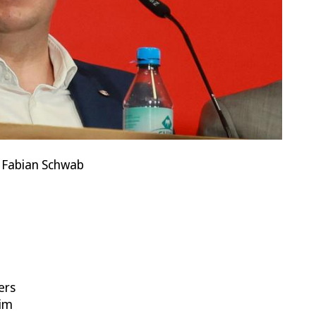
e Fabian Schwab
ers
 im