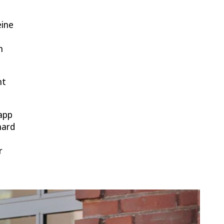
eine
n
mt
napp
hard
r