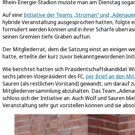
Rhein-Energie-Stadion musste man am Dienstag sogar 
Auf eine
Initiative der Teams „Stroman“ und „Adenaue
hybride Veranstaltung ausgesprochen hatten, folgte ei
formuliert werden können und in ihrer Schärfe überrasc
seinen Gremien tiefe Gräben auftun.
Der Mitgliederrat, dem die Satzung einst an einigen w
hatte, erteilte der kurz zuvor bekanntgewordenen Init
Wie berichtet hatten sich Präsidentschaftskandidat Wi
sechs Jahren Vizepräsident des FC,
per Brief an den Mit
Sauren (als restlichen Vorstand) gewandt, um darauf 
Mitgliederversammlung abzuhalten. Das Team „Adena
schloss sich der Initiative an. Auch Wolf und Sauren blie
Veranstaltung sehr gut vorstellen können und sie absol