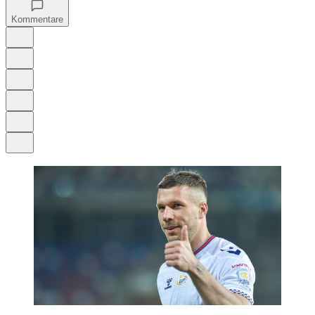
Kommentare
Auf Google bevorzugen
Anhören
Schrift
Merken
Drucken
Teilen