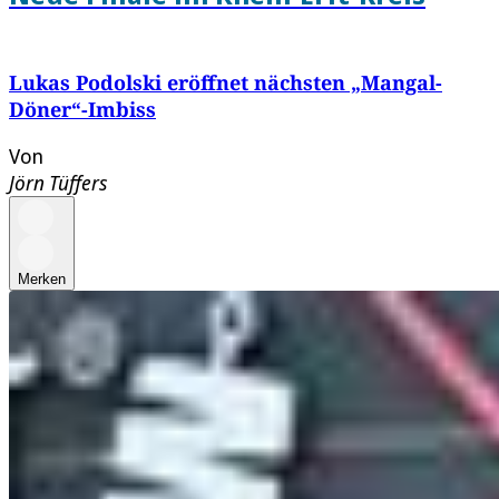
Lukas Podolski eröffnet nächsten „Mangal-
Döner“-Imbiss
Von
Jörn Tüffers
Merken