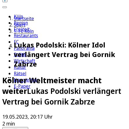
Köln
Startseite
Region
Sport
Freizeit
1. FC Köln
Restaurants
FC
Lukas Podolski: Kölner Idol
Panorama
verlängert Vertrag bei Gornik
Politik
Wirtschaft
Zabrze
Kultur
Rätsel
Kölner Weltmeister macht
Newsletter
E-Paper
weiter
Lukas Podolski verlängert
Vertrag bei Gornik Zabrze
19.05.2023, 20:17 Uhr
2 min