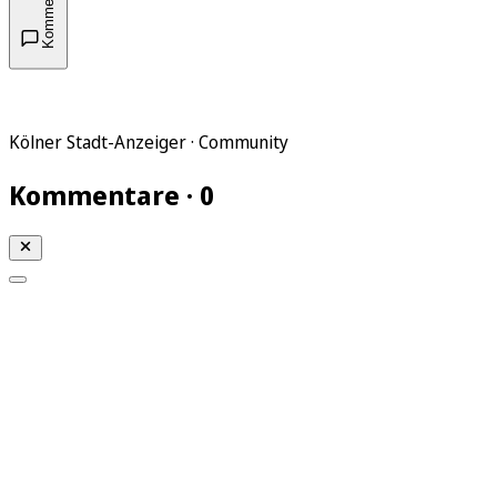
Kommentare
Kölner Stadt-Anzeiger · Community
Kommentare · 0
Mein KStA
Meine Artikel
Meine Region
Meine Newsletter
Mein KStA PLUS
Mein E-Paper