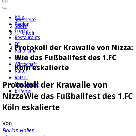
Köln
Startseite
Region
Sport
Freizeit
1. FC Köln
Restaurants
FC
Protokoll der Krawalle von Nizza:
Panorama
Wie das Fußballfest des 1.FC
Politik
Wirtschaft
Köln eskalierte
Kultur
Rätsel
Protokoll der Krawalle von
Newsletter
E-Paper
Nizza
Wie das Fußballfest des 1.FC
Köln eskalierte
Von
Florian Holler
,