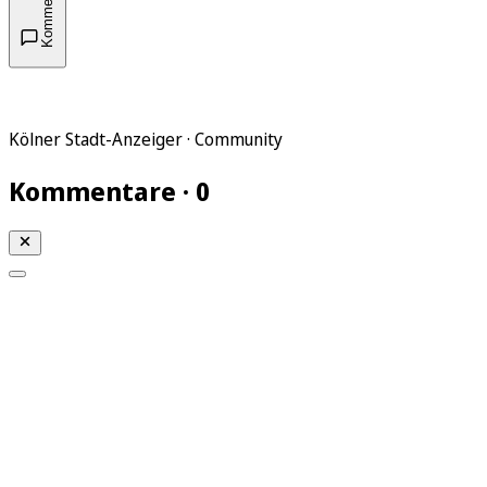
Kommentare
Kölner Stadt-Anzeiger · Community
Kommentare · 0
Mein KStA
Meine Artikel
Meine Region
Meine Newsletter
Mein KStA PLUS
Mein E-Paper