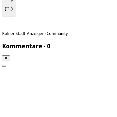
Kommentare
Kölner Stadt-Anzeiger · Community
Kommentare · 0
Mein KStA
Meine Artikel
Meine Region
Meine Newsletter
Mein KStA PLUS
Mein E-Paper