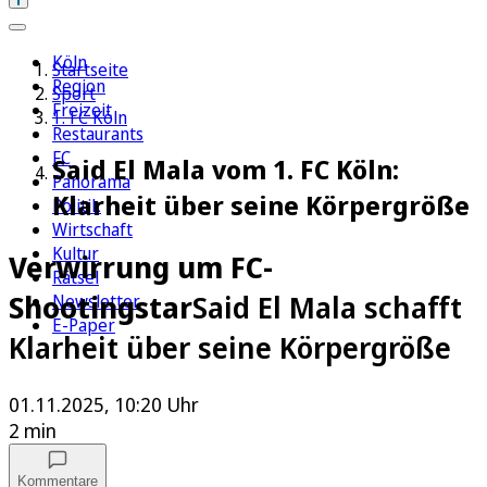
Köln
Startseite
Region
Sport
Freizeit
1. FC Köln
Restaurants
FC
Said El Mala vom 1. FC Köln:
Panorama
Klarheit über seine Körpergröße
Politik
Wirtschaft
Kultur
Verwirrung um FC-
Rätsel
Shootingstar
Said El Mala schafft
Newsletter
E-Paper
Klarheit über seine Körpergröße
01.11.2025, 10:20 Uhr
2 min
Kommentare