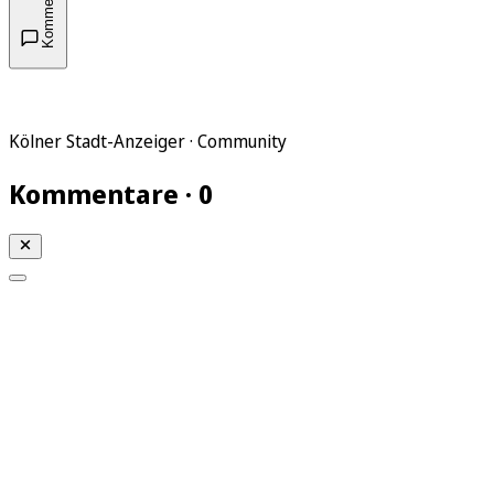
Kommentare
Kölner Stadt-Anzeiger · Community
Kommentare · 0
Mein KStA
Meine Artikel
Meine Region
Meine Newsletter
Mein KStA PLUS
Mein E-Paper