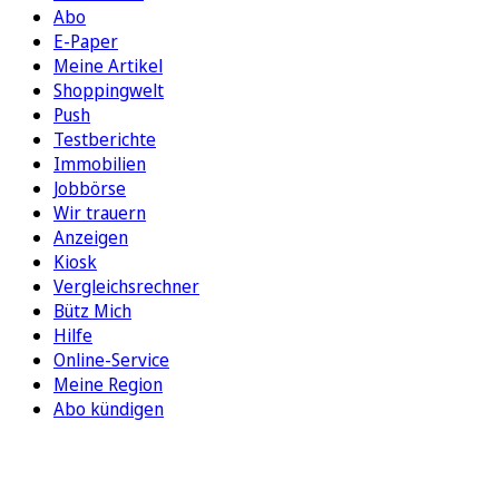
Abo
E-Paper
Meine Artikel
Shoppingwelt
Push
Testberichte
Immobilien
Jobbörse
Wir trauern
Anzeigen
Kiosk
Vergleichsrechner
Bütz Mich
Hilfe
Online-Service
Meine Region
Abo kündigen
FOLGEN SIE UNS
ENTDECKEN SIE UNSERE APP