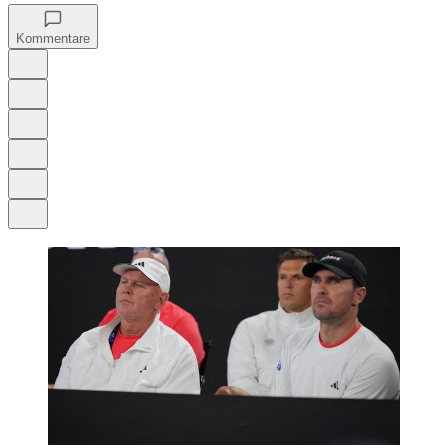
Kommentare
Auf Google bevorzugen
Anhören
Schrift
Merken
Drucken
Teilen