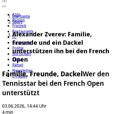
Köln
Startseite
Region
Sport
Freizeit
Restaurants
Alexander Zverev: Familie,
FC
Freunde und ein Dackel
Panorama
Politik
unterstützen ihn bei den French
Wirtschaft
Open
Kultur
Rätsel
Newsletter
Familie, Freunde, Dackel
Wer den
E-Paper
Tennisstar bei den French Open
unterstützt
03.06.2026, 14:44 Uhr
4 min