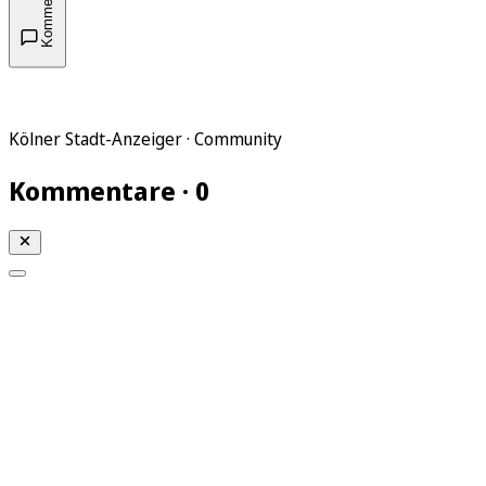
Kommentare
Kölner Stadt-Anzeiger · Community
Kommentare · 0
Mein KStA
Meine Artikel
Meine Region
Meine Newsletter
Mein KStA PLUS
Mein E-Paper