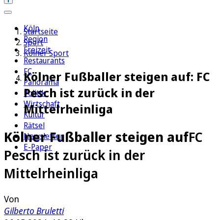
Köln
Startseite
Region
Sport
Freizeit
Kölner Sport
Restaurants
FC
Kölner Fußballer steigen auf: FC
Panorama
Pesch ist zurück in der
Politik
Wirtschaft
Mittelrheinliga
Kultur
Rätsel
Kölner Fußballer steigen auf
FC
Newsletter
E-Paper
Pesch ist zurück in der
Mittelrheinliga
Von
Gilberto Bruletti