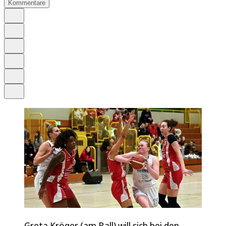
Kommentare
Auf Google bevorzugen
Anhören
Schrift
Merken
Drucken
Teilen
Greta Kröger (am Ball) will sich bei den