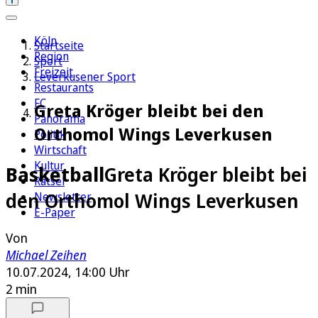
Köln
Startseite
Region
Sport
Freizeit
Leverkusener Sport
Restaurants
FC
Greta Kröger bleibt bei den
Panorama
Orthomol Wings Leverkusen
Politik
Wirtschaft
Kultur
Basketball
Greta Kröger bleibt bei
Rätsel
den Orthomol Wings Leverkusen
Newsletter
E-Paper
Von
Michael Zeihen
10.07.2024, 14:00 Uhr
2 min