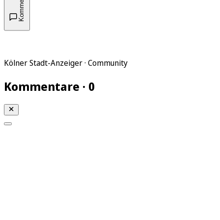
Kommentare
Kölner Stadt-Anzeiger · Community
Kommentare · 0
Mein KStA
Meine Artikel
Meine Region
Meine Newsletter
Mein KStA PLUS
Mein E-Paper