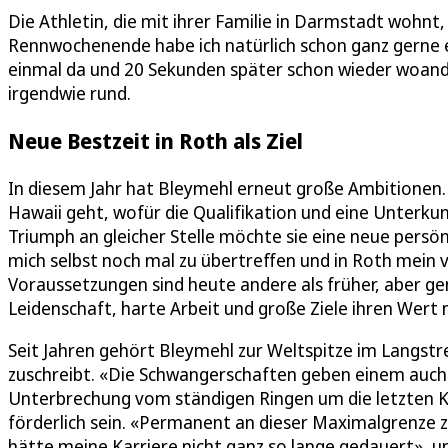
Die Athletin, die mit ihrer Familie in Darmstadt wohn
Rennwochenende habe ich natürlich schon ganz gerne 
einmal da und 20 Sekunden später schon wieder woande
irgendwie rund.
Neue Bestzeit in Roth als Ziel
In diesem Jahr hat Bleymehl erneut große Ambitionen. 
Hawaii geht, wofür die Qualifikation und eine Unterkunf
Triumph an gleicher Stelle möchte sie eine neue persön
mich selbst noch mal zu übertreffen und in Roth mein v
Voraussetzungen sind heute andere als früher, aber g
Leidenschaft, harte Arbeit und große Ziele ihren Wert n
Seit Jahren gehört Bleymehl zur Weltspitze im Langstre
zuschreibt. «Die Schwangerschaften geben einem auch e
Unterbrechung vom ständigen Ringen um die letzten Kra
förderlich sein. «Permanent an dieser Maximalgrenze z
hätte meine Karriere nicht ganz so lange gedauert», u