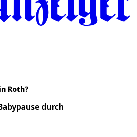
in Roth?
r Babypause durch