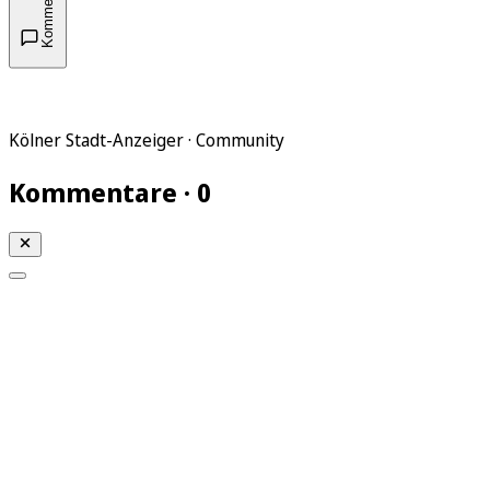
Kommentare
Kölner Stadt-Anzeiger · Community
Kommentare · 0
Mein KStA
Meine Artikel
Meine Region
Meine Newsletter
Mein KStA PLUS
Mein E-Paper