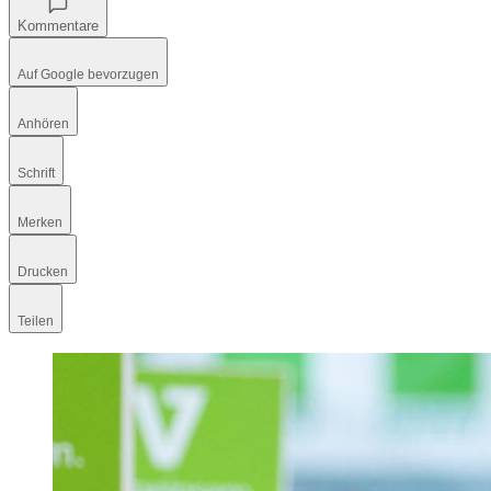
Kommentare
Auf Google bevorzugen
Anhören
Schrift
Merken
Drucken
Teilen