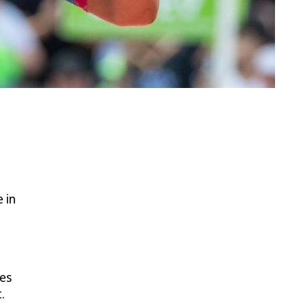
 in
 es
.