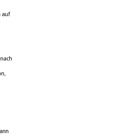
 auf
 nach
on,
dann