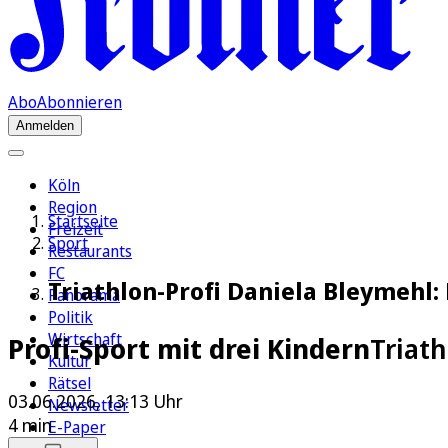
Abo
Abonnieren
Anmelden
Köln
Region
Startseite
Freizeit
Sport
Restaurants
FC
Triathlon-Profi Daniela Bleymehl:
Panorama
Politik
Wirtschaft
Profi-Sport mit drei Kindern
Triath
Kultur
Rätsel
03.06.2026, 13:13 Uhr
Newsletter
4 min
E-Paper