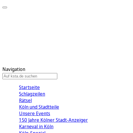
Mein KStA
Meine Artikel
Meine Region
Meine Newsletter
Mein KStA PLUS
Mein E-Paper
Navigation
Startseite
Schlagzeilen
Rätsel
Köln und Stadtteile
Unsere Events
150 Jahre Kölner Stadt-Anzeiger
Karneval in Köln