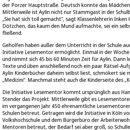
der Porzer Hauptstraße. Deutsch konnte das Mädchen 
Mittlerweile ist Aylin nicht nur Stammgast in der Schul
„Sie hat sich toll gemacht“, sagt Klassenlehrerin Inke
Dötzchen, das kaum den Mund aufmachte, sei ein selb
fließend.
Geholfen haben außer dem Unterricht in der Schule auc
Initiative Lesementor ermöglicht. Einmal in der Woche
und nimmt sich 45 bis 60 Minuten Zeit für Aylin. Dann 
Texte und üben anschließend noch ein paar Rätsel-Aufg
Aylin Kinderbücher daheim selbst liest, schmökert sie 
„Medizini“. Manchmal steht auch die Kinderseite des „
Die Initiative Lesementor kommt ursprünglich aus Ha
Stender das Projekt. Mittlerweile gibt es Lesementoren
im vergangenen Jahr 450 ehrenamtliche Lesementoren 
Schulen betreut. Getragen wird die Initiative in Köln vo
Volkshochschule und dem Bürgerbüro der Arbeiterwohlf
Mentoren betreut, der Bedarf sei aber groß, so Schull