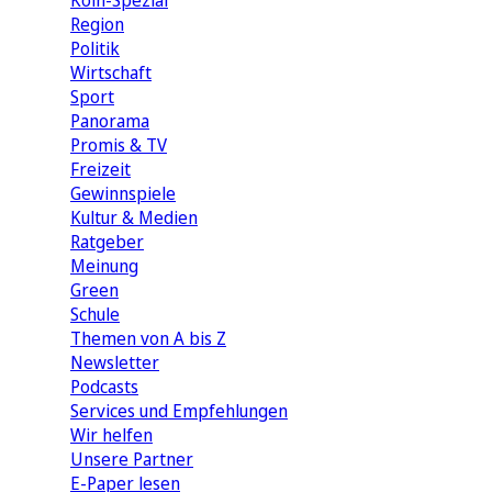
Köln-Spezial
Region
Politik
Wirtschaft
Sport
Panorama
Promis & TV
Freizeit
Gewinnspiele
Kultur & Medien
Ratgeber
Meinung
Green
Schule
Themen von A bis Z
Newsletter
Podcasts
Services und Empfehlungen
Wir helfen
Unsere Partner
E-Paper lesen