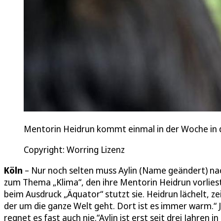
Mentorin Heidrun kommt einmal in der Woche in di
Copyright: Worring Lizenz
Köln
– Nur noch selten muss Aylin (Name geändert) na
zum Thema „Klima“, den ihre Mentorin Heidrun vorliest
beim Ausdruck „Äquator“ stutzt sie. Heidrun lächelt, zeig
der um die ganze Welt geht. Dort ist es immer warm.“ Je
regnet es fast auch nie.“Aylin ist erst seit drei Jahren 