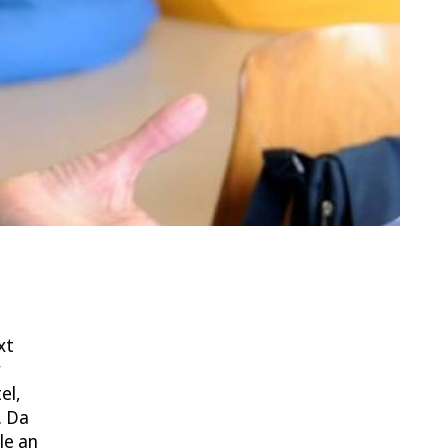
xt
r
el,
. Da
le an