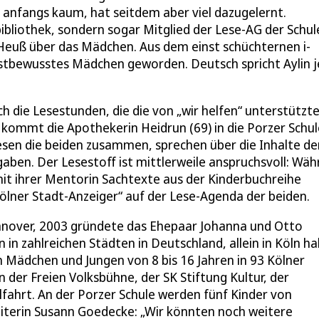
anfangs kaum, hat seitdem aber viel dazugelernt.
bibliothek, sondern sogar Mitglied der Lese-AG der Schul
n Heuß über das Mädchen. Aus dem einst schüchternen i-
stbewusstes Mädchen geworden. Deutsch spricht Aylin j
h die Lesestunden, die die von „wir helfen“ unterstützt
 kommt die Apothekerin Heidrun (69) in die Porzer Schul
lesen die beiden zusammen, sprechen über die Inhalte de
aben. Der Lesestoff ist mittlerweile anspruchsvoll: Wä
mit ihrer Mentorin Sachtexte aus der Kinderbuchreihe
Kölner Stadt-Anzeiger“ auf der Lese-Agenda der beiden.
nnover, 2003 gründete das Ehepaar Johanna und Otto
 in zahlreichen Städten in Deutschland, allein in Köln h
Mädchen und Jungen von 8 bis 16 Jahren in 93 Kölner
n der Freien Volksbühne, der SK Stiftung Kultur, der
ahrt. An der Porzer Schule werden fünf Kinder von
eiterin Susann Goedecke: „Wir könnten noch weitere