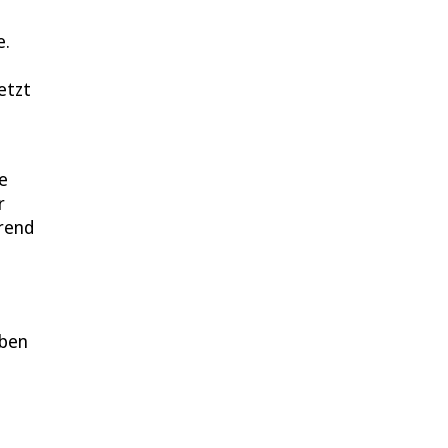
e.
etzt
e
e
r
hrend
aben