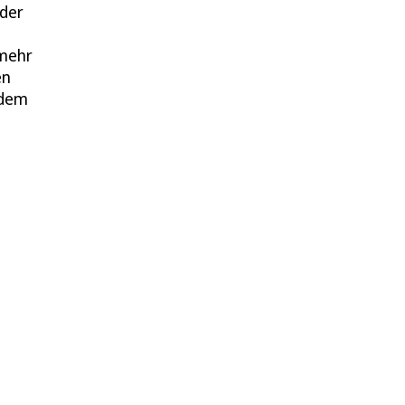
 der
 mehr
en
 dem