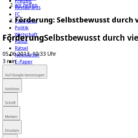
Freizeit
wir helfen
Restaurants
FC
Förderung: Selbstbewusst durch v
Panorama
Politik
Wirtschaft
Förderung
Selbstbewusst durch vie
Kultur
Rätsel
05.06.2013, 10:33 Uhr
Newsletter
3 min
E-Paper
Auf Google bevorzugen
Anhören
Schrift
Merken
Drucken