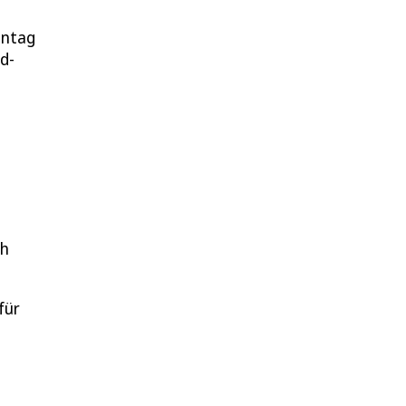
nntag
d-
ch
für