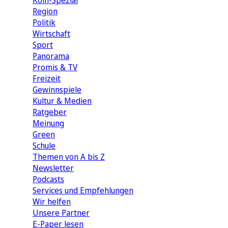
Köln-Spezial
Region
Politik
Wirtschaft
Sport
Panorama
Promis & TV
Freizeit
Gewinnspiele
Kultur & Medien
Ratgeber
Meinung
Green
Schule
Themen von A bis Z
Newsletter
Podcasts
Services und Empfehlungen
Wir helfen
Unsere Partner
E-Paper lesen