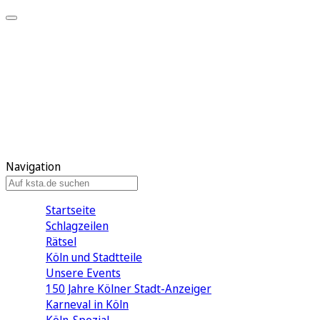
Mein KStA
Meine Artikel
Meine Region
Meine Newsletter
Mein KStA PLUS
Mein E-Paper
Navigation
Startseite
Schlagzeilen
Rätsel
Köln und Stadtteile
Unsere Events
150 Jahre Kölner Stadt-Anzeiger
Karneval in Köln