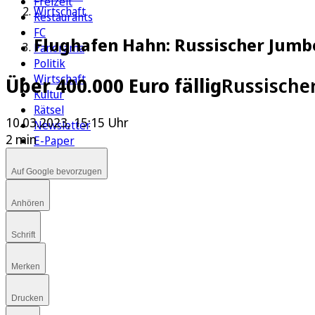
Freizeit
Wirtschaft
Restaurants
FC
Flughafen Hahn: Russischer Jumbo
Panorama
Politik
Wirtschaft
Über 400.000 Euro fällig
Russischer
Kultur
Rätsel
10.03.2023, 15:15 Uhr
Newsletter
2 min
E-Paper
Auf Google bevorzugen
Anhören
Schrift
Merken
Drucken