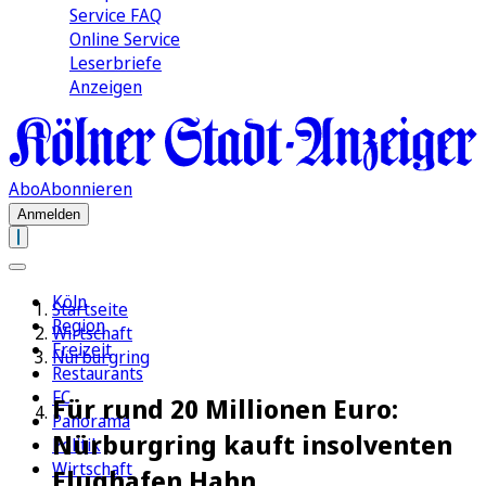
Service FAQ
Online Service
Leserbriefe
Anzeigen
Abo
Abonnieren
Anmelden
Köln
Startseite
Region
Wirtschaft
Freizeit
Nürburgring
Restaurants
FC
Für rund 20 Millionen Euro:
Panorama
Nürburgring kauft insolventen
Politik
Wirtschaft
Flughafen Hahn