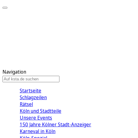
Mein KStA
Meine Artikel
Meine Region
Meine Newsletter
Mein KStA PLUS
Mein E-Paper
Navigation
Startseite
Schlagzeilen
Rätsel
Köln und Stadtteile
Unsere Events
150 Jahre Kölner Stadt-Anzeiger
Karneval in Köln