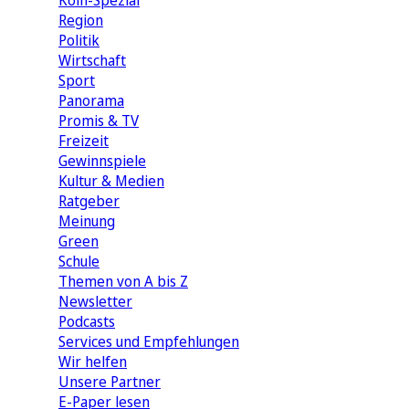
Köln-Spezial
Region
Politik
Wirtschaft
Sport
Panorama
Promis & TV
Freizeit
Gewinnspiele
Kultur & Medien
Ratgeber
Meinung
Green
Schule
Themen von A bis Z
Newsletter
Podcasts
Services und Empfehlungen
Wir helfen
Unsere Partner
E-Paper lesen