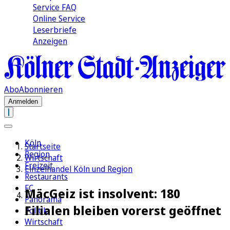
Service FAQ
Online Service
Leserbriefe
Anzeigen
Abo
Abonnieren
Anmelden
Köln
Startseite
Region
Wirtschaft
Freizeit
Einzelhandel Köln und Region
Restaurants
FC
MäcGeiz ist insolvent: 180
Panorama
Filialen bleiben vorerst geöffnet
Politik
Wirtschaft