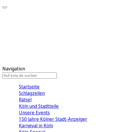
Mein KStA
Meine Artikel
Meine Region
Meine Newsletter
Mein KStA PLUS
Mein E-Paper
Navigation
Startseite
Schlagzeilen
Rätsel
Köln und Stadtteile
Unsere Events
150 Jahre Kölner Stadt-Anzeiger
Karneval in Köln