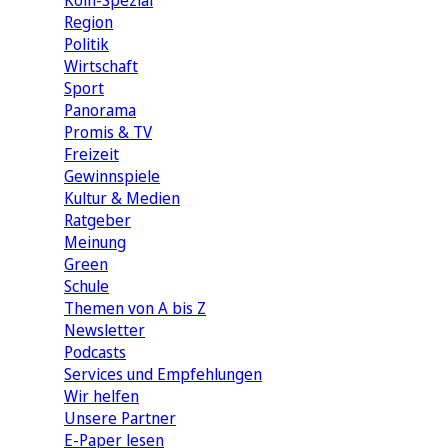
Köln-Spezial
Region
Politik
Wirtschaft
Sport
Panorama
Promis & TV
Freizeit
Gewinnspiele
Kultur & Medien
Ratgeber
Meinung
Green
Schule
Themen von A bis Z
Newsletter
Podcasts
Services und Empfehlungen
Wir helfen
Unsere Partner
E-Paper lesen