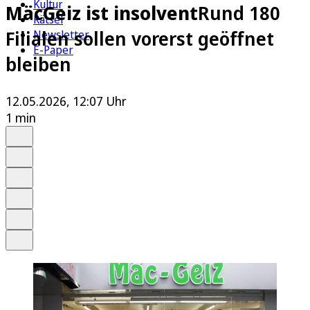
Kultur
MäcGeiz ist insolvent
Rund 180
Rätsel
Filialen sollen vorerst geöffnet
Newsletter
E-Paper
bleiben
12.05.2026, 12:07 Uhr
1 min
Auf Google bevorzugen
Anhören
Schrift
Merken
Drucken
Teilen