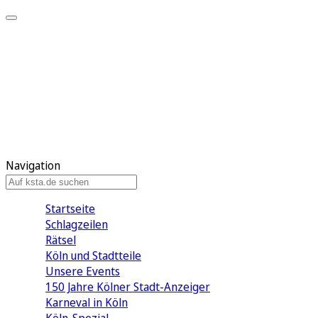
Mein KStA
Meine Artikel
Meine Region
Meine Newsletter
Mein KStA PLUS
Mein E-Paper
Navigation
Startseite
Schlagzeilen
Rätsel
Köln und Stadtteile
Unsere Events
150 Jahre Kölner Stadt-Anzeiger
Karneval in Köln