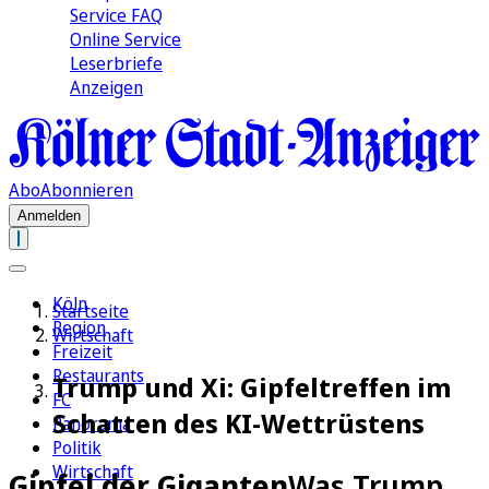
Service FAQ
Online Service
Leserbriefe
Anzeigen
Abo
Abonnieren
Anmelden
Köln
Startseite
Region
Wirtschaft
Freizeit
Restaurants
Trump und Xi: Gipfeltreffen im
FC
Schatten des KI-Wettrüstens
Panorama
Politik
Wirtschaft
Gipfel der Giganten
Was Trump