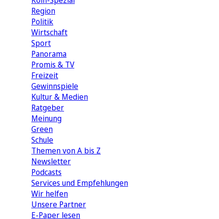
Köln-Spezial
Region
Politik
Wirtschaft
Sport
Panorama
Promis & TV
Freizeit
Gewinnspiele
Kultur & Medien
Ratgeber
Meinung
Green
Schule
Themen von A bis Z
Newsletter
Podcasts
Services und Empfehlungen
Wir helfen
Unsere Partner
E-Paper lesen