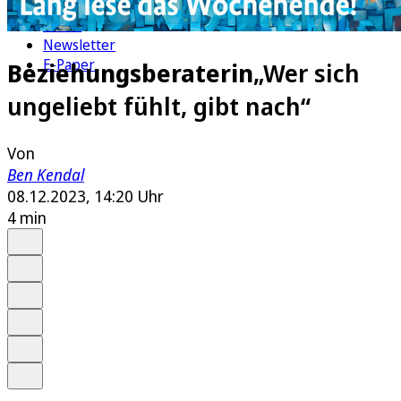
Kultur
Rätsel
Newsletter
E-Paper
Beziehungsberaterin
„Wer sich
ungeliebt fühlt, gibt nach“
Von
Ben Kendal
08.12.2023, 14:20 Uhr
4 min
Auf Google bevorzugen
Anhören
Schrift
Merken
Drucken
Teilen