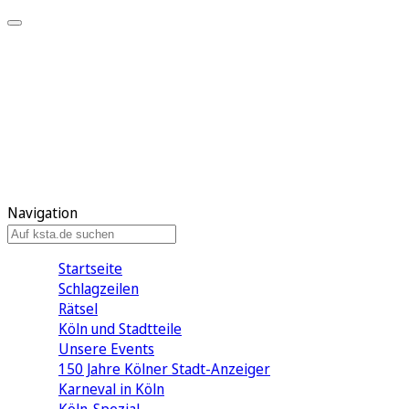
Mein KStA
Meine Artikel
Meine Region
Meine Newsletter
Mein KStA PLUS
Mein E-Paper
Navigation
Startseite
Schlagzeilen
Rätsel
Köln und Stadtteile
Unsere Events
150 Jahre Kölner Stadt-Anzeiger
Karneval in Köln