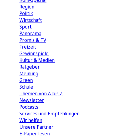
Köln-Spezial
Region
Politik
Wirtschaft
Sport
Panorama
Promis & TV
Freizeit
Gewinnspiele
Kultur & Medien
Ratgeber
Meinung
Green
Schule
Themen von A bis Z
Newsletter
Podcasts
Services und Empfehlungen
Wir helfen
Unsere Partner
E-Paper lesen