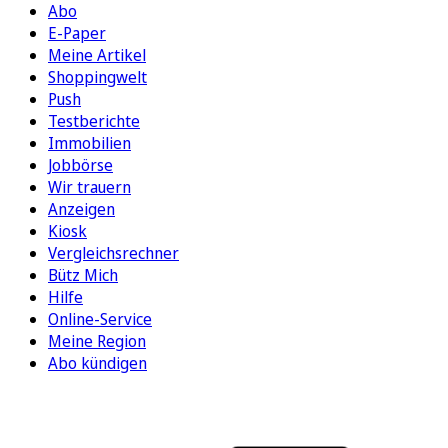
Abo
E-Paper
Meine Artikel
Shoppingwelt
Push
Testberichte
Immobilien
Jobbörse
Wir trauern
Anzeigen
Kiosk
Vergleichsrechner
Bütz Mich
Hilfe
Online-Service
Meine Region
Abo kündigen
FOLGEN SIE UNS
ENTDECKEN SIE UNSERE APP