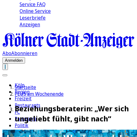
Service FAQ
Online Service
Leserbriefe
Anzeigen
Abo
Abonnieren
Anmelden
Köln
Startseite
Region
PLUS am Wochenende
Freizeit
Restaurants
Beziehungsberaterin: „Wer sich
FC
ungeliebt fühlt, gibt nach“
Panorama
Politik
Wirtschaft