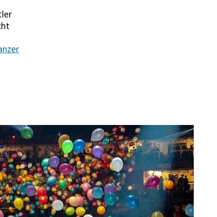
tler
cht
anzer