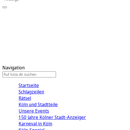
Mein KStA
Meine Artikel
Meine Region
Meine Newsletter
Mein KStA PLUS
Mein E-Paper
Navigation
Startseite
Schlagzeilen
Rätsel
Köln und Stadtteile
Unsere Events
150 Jahre Kölner Stadt-Anzeiger
Karneval in Köln