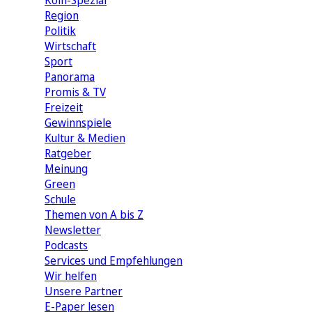
Köln-Spezial
Region
Politik
Wirtschaft
Sport
Panorama
Promis & TV
Freizeit
Gewinnspiele
Kultur & Medien
Ratgeber
Meinung
Green
Schule
Themen von A bis Z
Newsletter
Podcasts
Services und Empfehlungen
Wir helfen
Unsere Partner
E-Paper lesen