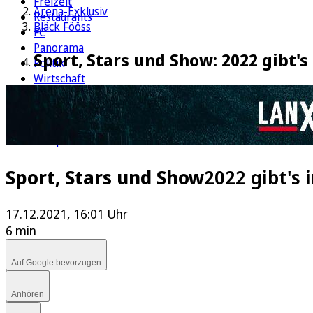
Freizeit
Arena-Exklusiv
Restaurants
Bläck Fööss
FC
Panorama
Sport, Stars und Show: 2022 gibt'
Politik
Wirtschaft
Kultur
Rätsel
Newsletter
E-Paper
Sport, Stars und Show
2022 gibt's
17.12.2021, 16:01 Uhr
6 min
Auf Google bevorzugen
Anhören