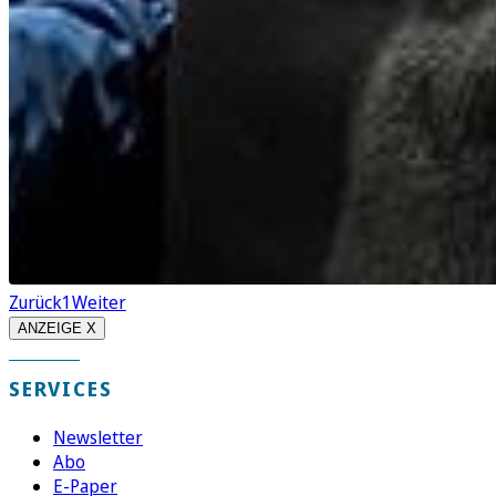
Zurück
1
Weiter
ANZEIGE X
SERVICES
Newsletter
Abo
E-Paper