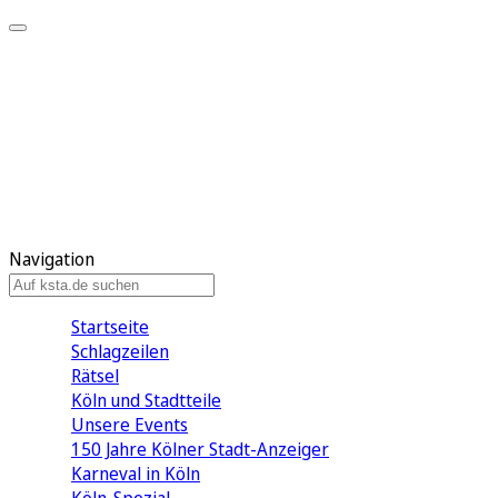
Mein KStA
Meine Artikel
Meine Region
Meine Newsletter
Mein KStA PLUS
Mein E-Paper
Navigation
Startseite
Schlagzeilen
Rätsel
Köln und Stadtteile
Unsere Events
150 Jahre Kölner Stadt-Anzeiger
Karneval in Köln