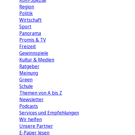
Köln-Spezial
Region
Politik
Wirtschaft
Sport
Panorama
Promis & TV
Freizeit
Gewinnspiele
Kultur & Medien
Ratgeber
Meinung
Green
Schule
Themen von A bis Z
Newsletter
Podcasts
Services und Empfehlungen
Wir helfen
Unsere Partner
E-Paper lesen