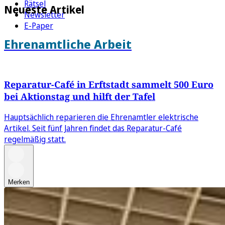
Rätsel
Neueste Artikel
Newsletter
E-Paper
Ehrenamtliche Arbeit
Reparatur-Café in Erftstadt sammelt 500 Euro
bei Aktionstag und hilft der Tafel
Hauptsächlich reparieren die Ehrenamtler elektrische
Artikel. Seit fünf Jahren findet das Reparatur-Café
regelmäßig statt.
Merken