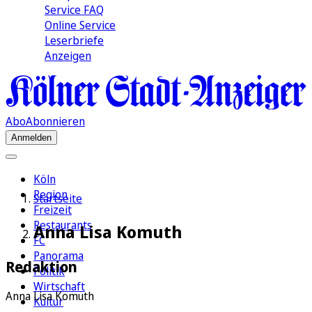
Service FAQ
Online Service
Leserbriefe
Anzeigen
Abo
Abonnieren
Anmelden
Köln
Region
Startseite
Freizeit
Restaurants
Anna Lisa Komuth
FC
Panorama
Redaktion
Politik
Wirtschaft
Anna Lisa Komuth
Kultur