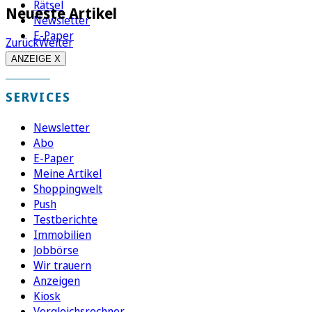
Rätsel
Neueste Artikel
Newsletter
E-Paper
Zurück
Weiter
ANZEIGE X
SERVICES
Newsletter
Abo
E-Paper
Meine Artikel
Shoppingwelt
Push
Testberichte
Immobilien
Jobbörse
Wir trauern
Anzeigen
Kiosk
Vergleichsrechner