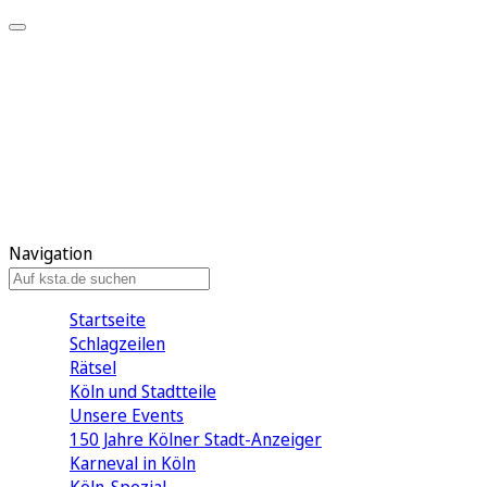
Mein KStA
Meine Artikel
Meine Region
Meine Newsletter
Mein KStA PLUS
Mein E-Paper
Navigation
Startseite
Schlagzeilen
Rätsel
Köln und Stadtteile
Unsere Events
150 Jahre Kölner Stadt-Anzeiger
Karneval in Köln