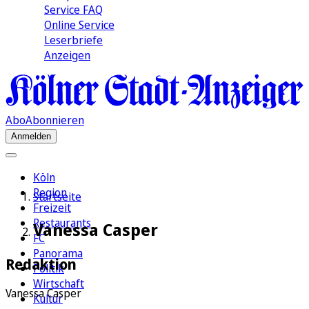
Service FAQ
Online Service
Leserbriefe
Anzeigen
Abo
Abonnieren
Anmelden
Köln
Region
Startseite
Freizeit
Restaurants
Vanessa Casper
FC
Panorama
Redaktion
Politik
Wirtschaft
Vanessa Casper
Kultur