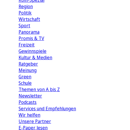
Köln-Spezial
Region
Politik
Wirtschaft
Sport
Panorama
Promis & TV
Freizeit
Gewinnspiele
Kultur & Medien
Ratgeber
Meinung
Green
Schule
Themen von A bis Z
Newsletter
Podcasts
Services und Empfehlungen
Wir helfen
Unsere Partner
E-Paper lesen