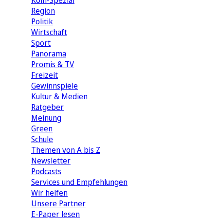
Köln-Spezial
Region
Politik
Wirtschaft
Sport
Panorama
Promis & TV
Freizeit
Gewinnspiele
Kultur & Medien
Ratgeber
Meinung
Green
Schule
Themen von A bis Z
Newsletter
Podcasts
Services und Empfehlungen
Wir helfen
Unsere Partner
E-Paper lesen