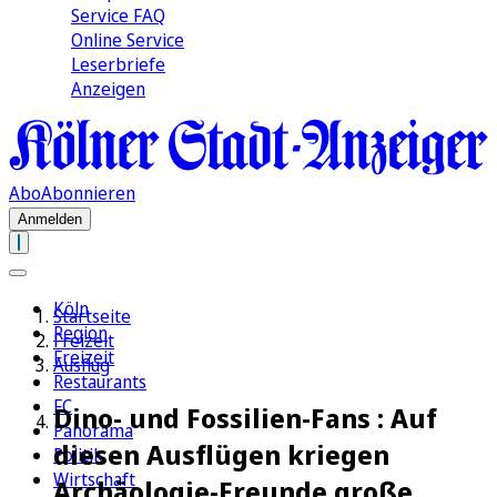
Service FAQ
Online Service
Leserbriefe
Anzeigen
Abo
Abonnieren
Anmelden
Köln
Startseite
Region
Freizeit
Freizeit
Ausflug
Restaurants
FC
Dino- und Fossilien-Fans : Auf
Panorama
diesen Ausflügen kriegen
Politik
Wirtschaft
Archäologie-Freunde große