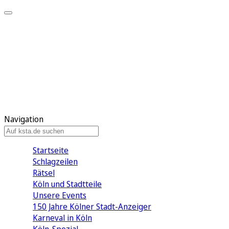
Mein KStA
Meine Artikel
Meine Region
Meine Newsletter
Mein KStA PLUS
Mein E-Paper
Navigation
Startseite
Schlagzeilen
Rätsel
Köln und Stadtteile
Unsere Events
150 Jahre Kölner Stadt-Anzeiger
Karneval in Köln