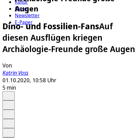
Kultur
Augen
Rätsel
Newsletter
E-Paper
Dino- und Fossilien-Fans
Auf
diesen Ausflügen kriegen
Archäologie-Freunde große Augen
Von
Katrin Voss
01.10.2020, 10:58 Uhr
5 min
Auf Google bevorzugen
Anhören
Schrift
Merken
Drucken