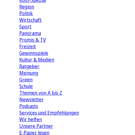
Köln-Spezial
Region
Politik
Wirtschaft
Sport
Panorama
Promis & TV
Freizeit
Gewinnspiele
Kultur & Medien
Ratgeber
Meinung
Green
Schule
Themen von A bis Z
Newsletter
Podcasts
Services und Empfehlungen
Wir helfen
Unsere Partner
E-Paper lesen