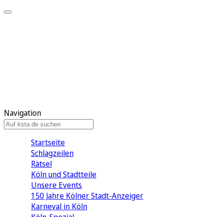
Mein KStA
Meine Artikel
Meine Region
Meine Newsletter
Mein KStA PLUS
Mein E-Paper
Navigation
Startseite
Schlagzeilen
Rätsel
Köln und Stadtteile
Unsere Events
150 Jahre Kölner Stadt-Anzeiger
Karneval in Köln