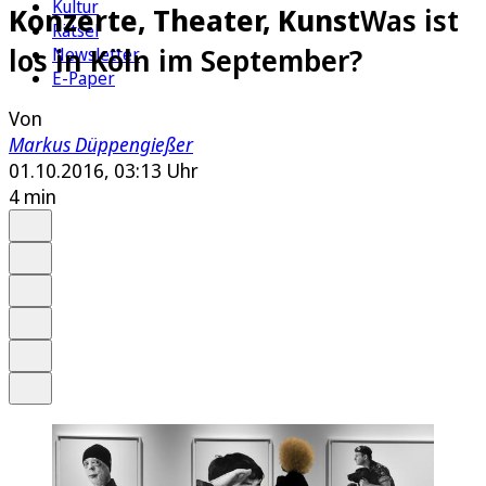
Kultur
Konzerte, Theater, Kunst
Was ist
Rätsel
los in Köln im September?
Newsletter
E-Paper
Von
Markus Düppengießer
01.10.2016, 03:13 Uhr
4 min
Auf Google bevorzugen
Anhören
Schrift
Merken
Drucken
Teilen