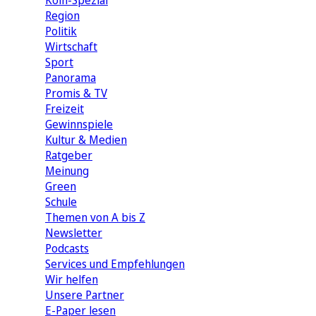
Köln-Spezial
Region
Politik
Wirtschaft
Sport
Panorama
Promis & TV
Freizeit
Gewinnspiele
Kultur & Medien
Ratgeber
Meinung
Green
Schule
Themen von A bis Z
Newsletter
Podcasts
Services und Empfehlungen
Wir helfen
Unsere Partner
E-Paper lesen