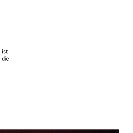
 ist
h die
s