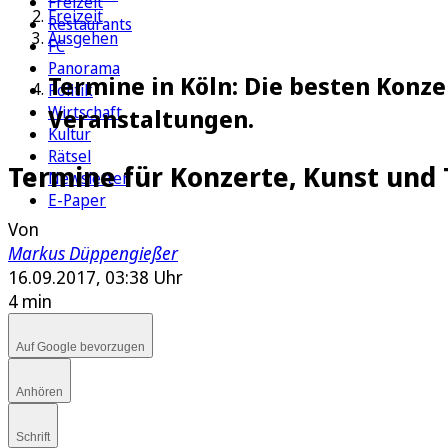
Freizeit
Freizeit
Restaurants
Ausgehen
FC
Panorama
Termine in Köln: Die besten Konze
Politik
Wirtschaft
Veranstaltungen.
Kultur
Rätsel
Termine für Konzerte, Kunst und
Newsletter
E-Paper
Von
Markus Düppengießer
16.09.2017, 03:38 Uhr
4 min
Auf Google bevorzugen
Anhören
Schrift