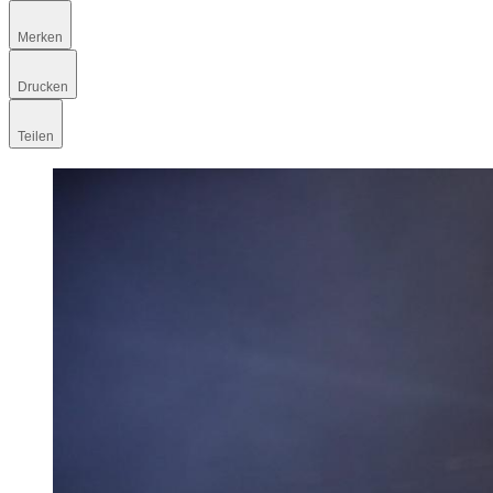
Merken
Drucken
Teilen