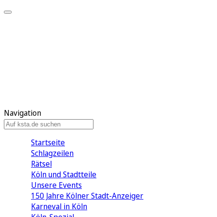
Mein KStA
Meine Artikel
Meine Region
Meine Newsletter
Mein KStA PLUS
Mein E-Paper
Navigation
Startseite
Schlagzeilen
Rätsel
Köln und Stadtteile
Unsere Events
150 Jahre Kölner Stadt-Anzeiger
Karneval in Köln