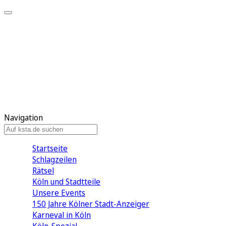
Mein KStA
Meine Artikel
Meine Region
Meine Newsletter
Mein KStA PLUS
Mein E-Paper
Navigation
Startseite
Schlagzeilen
Rätsel
Köln und Stadtteile
Unsere Events
150 Jahre Kölner Stadt-Anzeiger
Karneval in Köln