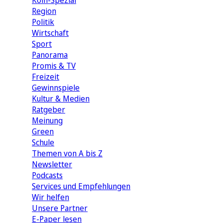
Köln-Spezial
Region
Politik
Wirtschaft
Sport
Panorama
Promis & TV
Freizeit
Gewinnspiele
Kultur & Medien
Ratgeber
Meinung
Green
Schule
Themen von A bis Z
Newsletter
Podcasts
Services und Empfehlungen
Wir helfen
Unsere Partner
E-Paper lesen