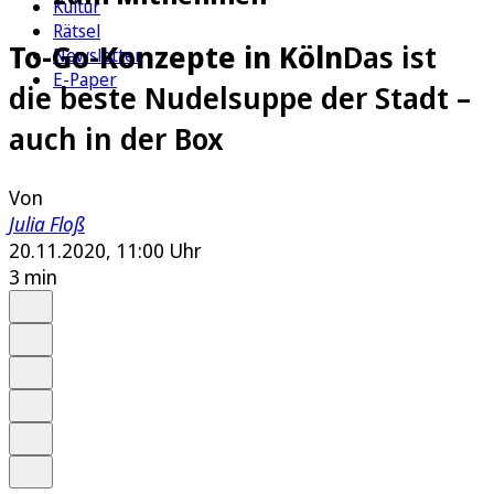
Kultur
Rätsel
To-Go-Konzepte in Köln
Das ist
Newsletter
E-Paper
die beste Nudelsuppe der Stadt –
auch in der Box
Von
Julia Floß
20.11.2020, 11:00 Uhr
3 min
Auf Google bevorzugen
Anhören
Schrift
Merken
Drucken
Teilen