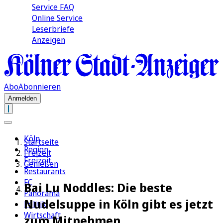
Service FAQ
Online Service
Leserbriefe
Anzeigen
Abo
Abonnieren
Anmelden
Köln
Startseite
Region
Freizeit
Freizeit
Genießen
Restaurants
FC
Bai Lu Noddles: Die beste
Panorama
Nudelsuppe in Köln gibt es jetzt
Politik
Wirtschaft
zum Mitnehmen