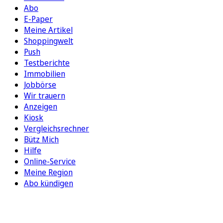
Abo
E-Paper
Meine Artikel
Shoppingwelt
Push
Testberichte
Immobilien
Jobbörse
Wir trauern
Anzeigen
Kiosk
Vergleichsrechner
Bütz Mich
Hilfe
Online-Service
Meine Region
Abo kündigen
FOLGEN SIE UNS
ENTDECKEN SIE UNSERE APP