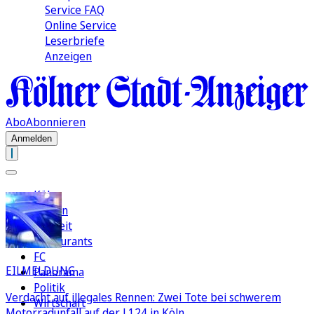
Service FAQ
Online Service
Leserbriefe
Anzeigen
Abo
Abonnieren
Anmelden
Köln
Region
Freizeit
Restaurants
FC
EILMELDUNG
Panorama
Politik
Verdacht auf illegales Rennen: Zwei Tote bei schwerem
Wirtschaft
Motorradunfall auf der L124 in Köln