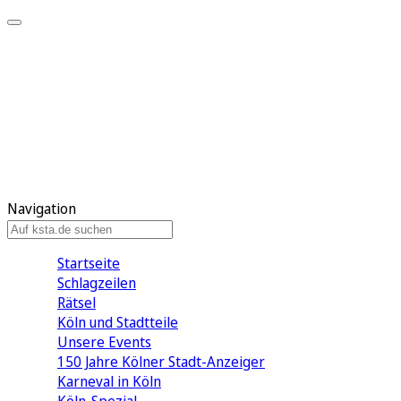
Mein KStA
Meine Artikel
Meine Region
Meine Newsletter
Mein KStA PLUS
Mein E-Paper
Navigation
Startseite
Schlagzeilen
Rätsel
Köln und Stadtteile
Unsere Events
150 Jahre Kölner Stadt-Anzeiger
Karneval in Köln