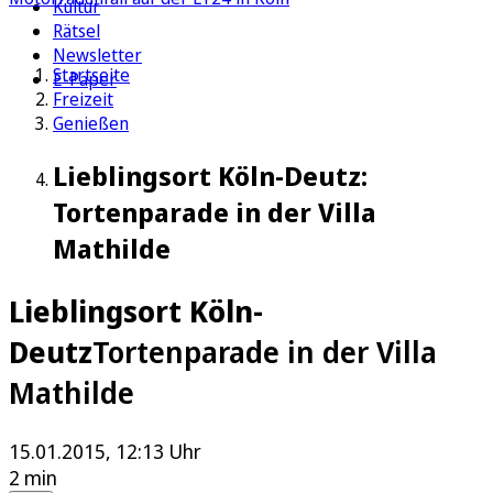
Kultur
Rätsel
Newsletter
Startseite
E-Paper
Freizeit
Genießen
Lieblingsort Köln-Deutz:
Tortenparade in der Villa
Mathilde
Lieblingsort Köln-
Deutz
Tortenparade in der Villa
Mathilde
15.01.2015, 12:13 Uhr
2 min