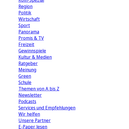
Köln-Spezial
Region
Politik
Wirtschaft
Sport
Panorama
Promis & TV
Freizeit
Gewinnspiele
Kultur & Medien
Ratgeber
Meinung
Green
Schule
Themen von A bis Z
Newsletter
Podcasts
Services und Empfehlungen
Wir helfen
Unsere Partner
E-Paper lesen