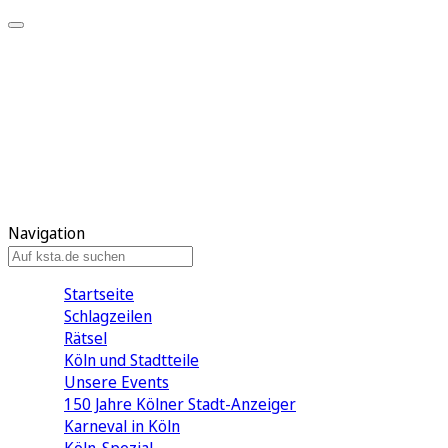
Mein KStA
Meine Artikel
Meine Region
Meine Newsletter
Mein KStA PLUS
Mein E-Paper
Navigation
Startseite
Schlagzeilen
Rätsel
Köln und Stadtteile
Unsere Events
150 Jahre Kölner Stadt-Anzeiger
Karneval in Köln