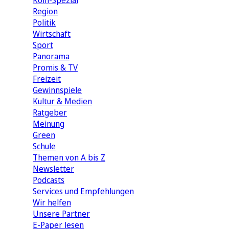
Köln-Spezial
Region
Politik
Wirtschaft
Sport
Panorama
Promis & TV
Freizeit
Gewinnspiele
Kultur & Medien
Ratgeber
Meinung
Green
Schule
Themen von A bis Z
Newsletter
Podcasts
Services und Empfehlungen
Wir helfen
Unsere Partner
E-Paper lesen