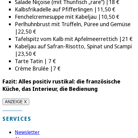
Salade Niçoise (mit Thunfisch „rare“) |18 €
Kalbsfrikadelle auf Pfifferlingen |11,50 €
Fenchelcremesuppe mit Kabeljau |10,50 €
Perlhuhnbrust mit Trüffeln, Püree und Gemüse
|22,50 €
Tafelspitz vom Kalb mit Apfelmeerrettich |21 €
Kabeljau auf Safran-Risotto, Spinat und Scampi
|23,50 €
Tarte Tatin | 7 €
Crème Brulée |7 €
Fazit: Alles positiv rustikal: die französische
Küche, das Interieur, die Bedienung
ANZEIGE X
SERVICES
Newsletter