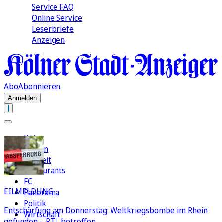
Service FAQ
Online Service
Leserbriefe
Anzeigen
Abo
Abonnieren
Anmelden
Köln
Region
Freizeit
Restaurants
FC
EILMELDUNG
Panorama
Politik
Entschärfung am Donnerstag: Weltkriegsbombe im Rhein
Wirtschaft
gefunden – RTL betroffen