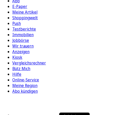
Abo
E-Paper
Meine Artikel
Shoppingwelt
Push
Testberichte
Immobilien
Jobbörse
Wir trauern
Anzeigen
Kiosk
Vergleichsrechner
Bütz Mich
Hilfe
Online-Service
Meine Region
Abo kündigen
FOLGEN SIE UNS
ENTDECKEN SIE UNSERE APP