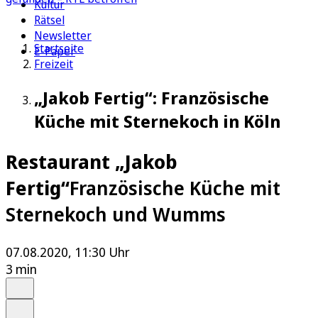
Kultur
Rätsel
Newsletter
Startseite
E-Paper
Freizeit
„Jakob Fertig“: Französische
Küche mit Sternekoch in Köln
Restaurant „Jakob
Fertig“
Französische Küche mit
Sternekoch und Wumms
07.08.2020, 11:30 Uhr
3 min
Auf Google bevorzugen
Anhören