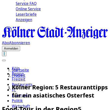
Service FAQ
Online Service
Leserbriefe
Anzeigen
Abo
Abonnieren
Anmelden
Köln
Startseite
Region
Freizeit
Freizeit
Restaurants
Kölner Region: 5 Restauranttipps
FC
für ein asiatisches Osterfest
Panorama
Politik
Wirtschaft
Food-Tour in der Region
5