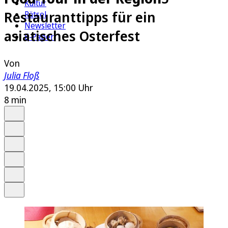
Kultur
Restauranttipps für ein
Rätsel
Newsletter
asiatisches Osterfest
E-Paper
Von
Julia Floß
19.04.2025, 15:00 Uhr
8 min
Auf Google bevorzugen
Anhören
Schrift
Merken
Drucken
Teilen