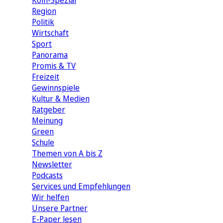
Köln-Spezial
Region
Politik
Wirtschaft
Sport
Panorama
Promis & TV
Freizeit
Gewinnspiele
Kultur & Medien
Ratgeber
Meinung
Green
Schule
Themen von A bis Z
Newsletter
Podcasts
Services und Empfehlungen
Wir helfen
Unsere Partner
E-Paper lesen