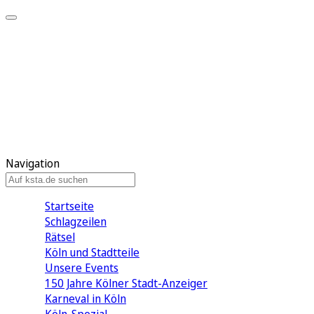
Mein KStA
Meine Artikel
Meine Region
Meine Newsletter
Mein KStA PLUS
Mein E-Paper
Navigation
Startseite
Schlagzeilen
Rätsel
Köln und Stadtteile
Unsere Events
150 Jahre Kölner Stadt-Anzeiger
Karneval in Köln