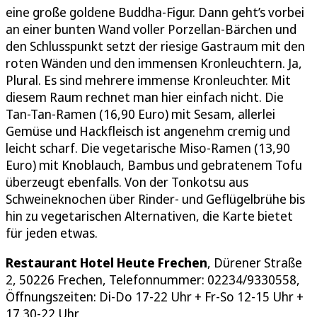
eine große goldene Buddha-Figur. Dann geht’s vorbei
an einer bunten Wand voller Porzellan-Bärchen und
den Schlusspunkt setzt der riesige Gastraum mit den
roten Wänden und den immensen Kronleuchtern. Ja,
Plural. Es sind mehrere immense Kronleuchter. Mit
diesem Raum rechnet man hier einfach nicht. Die
Tan-Tan-Ramen (16,90 Euro) mit Sesam, allerlei
Gemüse und Hackfleisch ist angenehm cremig und
leicht scharf. Die vegetarische Miso-Ramen (13,90
Euro) mit Knoblauch, Bambus und gebratenem Tofu
überzeugt ebenfalls. Von der Tonkotsu aus
Schweineknochen über Rinder- und Geflügelbrühe bis
hin zu vegetarischen Alternativen, die Karte bietet
für jeden etwas.
Restaurant Hotel Heute Frechen
, Dürener Straße
2, 50226 Frechen, Telefonnummer: 02234/9330558,
Öffnungszeiten: Di-Do 17-22 Uhr + Fr-So 12-15 Uhr +
17.30-22 Uhr