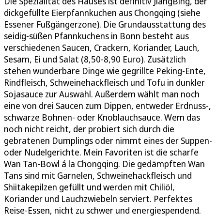
Die Spezialität des Hauses ist definitiv JiangBing, der
dickgefüllte Eierpfannkuchen aus Chongqing (siehe
Essener Fußgängerzone). Die Grundausstattung des
seidig-süßen Pfannkuchens in Bonn besteht aus
verschiedenen Saucen, Crackern, Koriander, Lauch,
Sesam, Ei und Salat (8,50-8,90 Euro). Zusätzlich
stehen wunderbare Dinge wie gegrillte Peking-Ente,
Rindfleisch, Schweinehackfleisch und Tofu in dunkler
Sojasauce zur Auswahl. Außerdem wählt man noch
eine von drei Saucen zum Dippen, entweder Erdnuss-,
schwarze Bohnen- oder Knoblauchsauce. Wem das
noch nicht reicht, der probiert sich durch die
gebratenen Dumplings oder nimmt eines der Suppen-
oder Nudelgerichte. Mein Favoriten ist die scharfe
Wan Tan-Bowl á la Chongqing. Die gedämpften Wan
Tans sind mit Garnelen, Schweinehackfleisch und
Shiitakepilzen gefüllt und werden mit Chiliöl,
Koriander und Lauchzwiebeln serviert. Perfektes
Reise-Essen, nicht zu schwer und energiespendend.