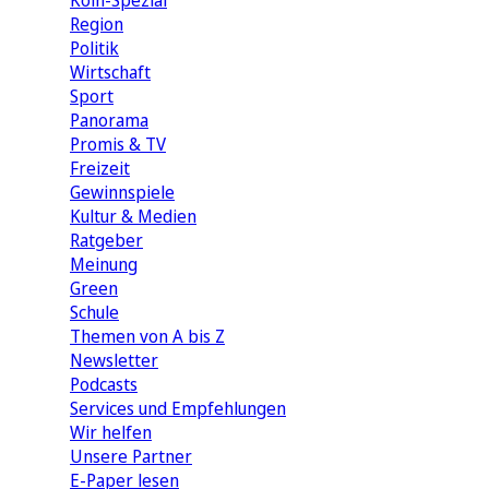
Köln-Spezial
Region
Politik
Wirtschaft
Sport
Panorama
Promis & TV
Freizeit
Gewinnspiele
Kultur & Medien
Ratgeber
Meinung
Green
Schule
Themen von A bis Z
Newsletter
Podcasts
Services und Empfehlungen
Wir helfen
Unsere Partner
E-Paper lesen