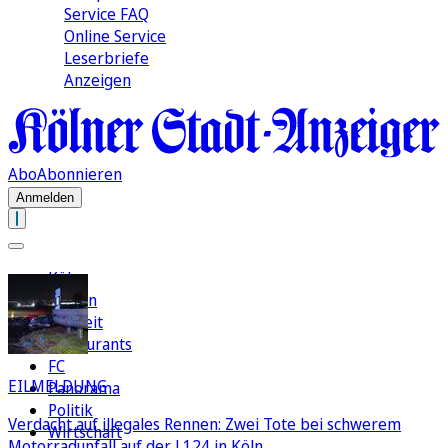
Service FAQ
Online Service
Leserbriefe
Anzeigen
Abo
Abonnieren
Anmelden
Köln
Region
Freizeit
Restaurants
FC
EILMELDUNG
Panorama
Politik
Verdacht auf illegales Rennen: Zwei Tote bei schwerem
Wirtschaft
Motorradunfall auf der L124 in Köln