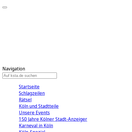
Mein KStA
Meine Artikel
Meine Region
Meine Newsletter
Mein KStA PLUS
Mein E-Paper
Navigation
Startseite
Schlagzeilen
Rätsel
Köln und Stadtteile
Unsere Events
150 Jahre Kölner Stadt-Anzeiger
Karneval in Köln