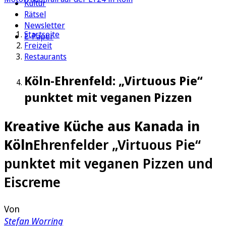
Kultur
Rätsel
Newsletter
Startseite
E-Paper
Freizeit
Restaurants
Köln-Ehrenfeld: „Virtuous Pie“
punktet mit veganen Pizzen
Kreative Küche aus Kanada in
Köln
Ehrenfelder „Virtuous Pie“
punktet mit veganen Pizzen und
Eiscreme
Von
Stefan Worring