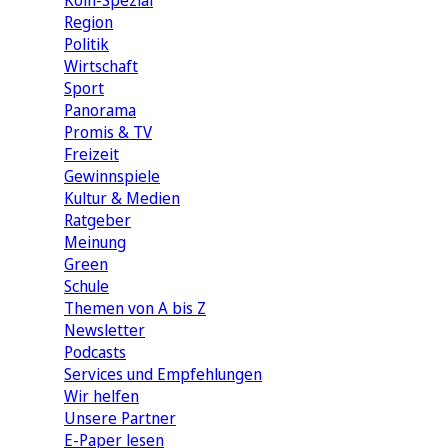
Köln-Spezial
Region
Politik
Wirtschaft
Sport
Panorama
Promis & TV
Freizeit
Gewinnspiele
Kultur & Medien
Ratgeber
Meinung
Green
Schule
Themen von A bis Z
Newsletter
Podcasts
Services und Empfehlungen
Wir helfen
Unsere Partner
E-Paper lesen