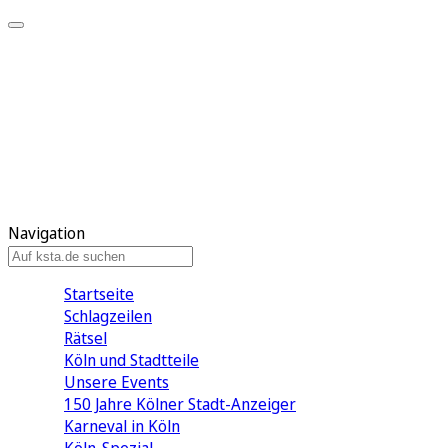
Mein KStA
Meine Artikel
Meine Region
Meine Newsletter
Mein KStA PLUS
Mein E-Paper
Navigation
Startseite
Schlagzeilen
Rätsel
Köln und Stadtteile
Unsere Events
150 Jahre Kölner Stadt-Anzeiger
Karneval in Köln