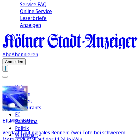
Service FAQ
Online Service
Leserbriefe
Anzeigen
Abo
Abonnieren
Anmelden
Köln
Region
Freizeit
Restaurants
FC
EILMELDUNG
Panorama
Politik
Verdacht auf illegales Rennen: Zwei Tote bei schwerem
Wirtschaft
Motorradunfall auf der L124 in Köln