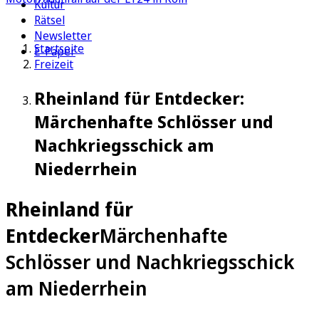
Kultur
Rätsel
Newsletter
Startseite
E-Paper
Freizeit
Rheinland für Entdecker:
Märchenhafte Schlösser und
Nachkriegsschick am
Niederrhein
Rheinland für
Entdecker
Märchenhafte
Schlösser und Nachkriegsschick
am Niederrhein