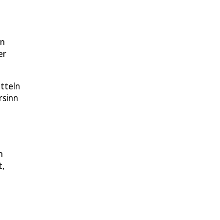
en
er
tteln
rsinn
h
t,