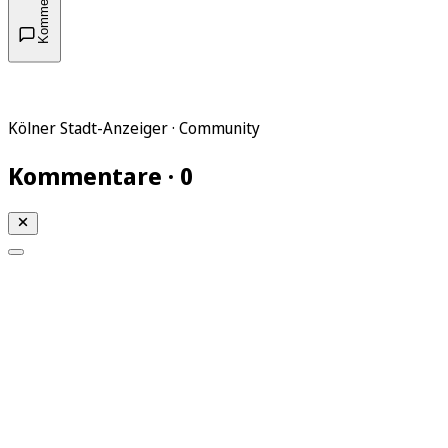
Kommentare
Kölner Stadt-Anzeiger · Community
Kommentare · 0
Mein KStA
Meine Artikel
Meine Region
Meine Newsletter
Mein KStA PLUS
Mein E-Paper