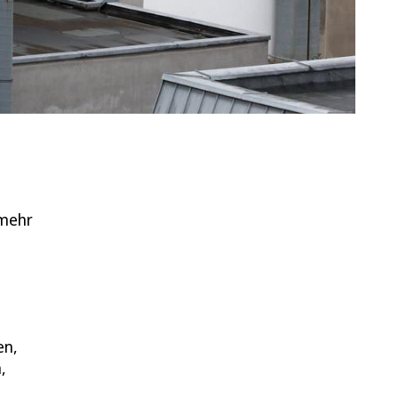
 mehr
en,
,