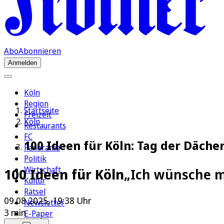
Abo
Abonnieren
Anmelden
Köln
Region
Startseite
Freizeit
Köln
Restaurants
FC
100 Ideen für Köln: Tag der Däch
Panorama
Politik
Wirtschaft
100 Ideen für Köln
„Ich wünsche mi
Kultur
Rätsel
09.08.2025, 19:38 Uhr
Newsletter
3 min
E-Paper