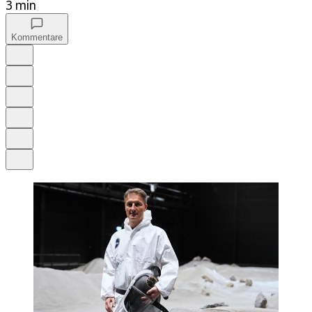
3 min
Kommentare
Auf Google bevorzugen
Anhören
Schrift
Merken
Drucken
Teilen