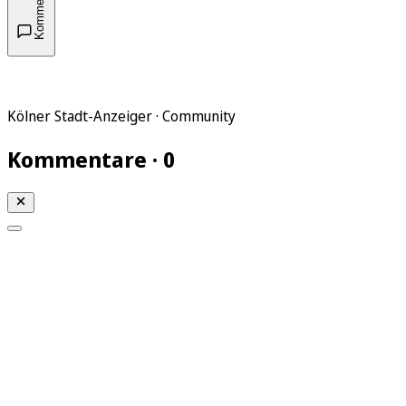
Kommentare
Kölner Stadt-Anzeiger · Community
Kommentare · 0
Mein KStA
Meine Artikel
Meine Region
Meine Newsletter
Mein KStA PLUS
Mein E-Paper