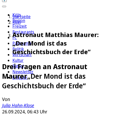
Köln
Startseite
Region
Köln
Freizeit
Restaurants
Astronaut Matthias Maurer:
FC
„Der Mond ist das
Panorama
Politik
Geschichtsbuch der Erde“
Wirtschaft
Kultur
Drei Fragen an Astronaut
Rätsel
Newsletter
Maurer
„Der Mond ist das
E-Paper
Geschichtsbuch der Erde“
Von
Julia Hahn-Klose
26.09.2024, 06:43 Uhr