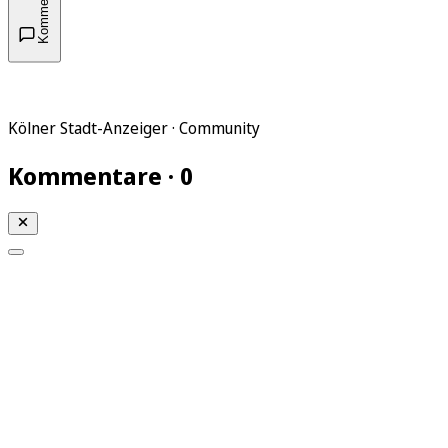
Kommentare
Kölner Stadt-Anzeiger · Community
Kommentare · 0
Mein KStA
Meine Artikel
Meine Region
Meine Newsletter
Mein KStA PLUS
Mein E-Paper