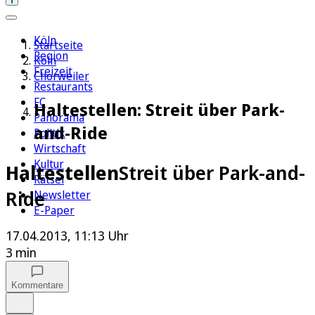
Köln
Startseite
Region
Köln
Freizeit
Chorweiler
Restaurants
FC
Haltestellen: Streit über Park-
Panorama
and-Ride
Politik
Wirtschaft
Kultur
Haltestellen
Streit über Park-and-
Rätsel
Ride
Newsletter
E-Paper
17.04.2013, 11:13 Uhr
3 min
Kommentare
Auf Google bevorzugen