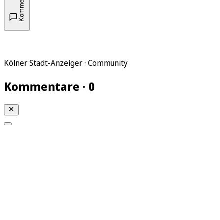
Kommentare
Kölner Stadt-Anzeiger · Community
Kommentare · 0
Mein KStA
Meine Artikel
Meine Region
Meine Newsletter
Mein KStA PLUS
Mein E-Paper