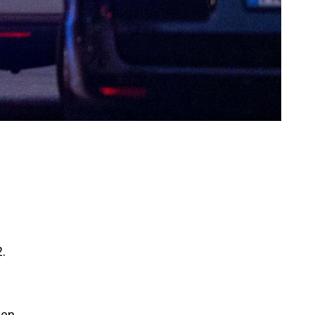
e
.
ken