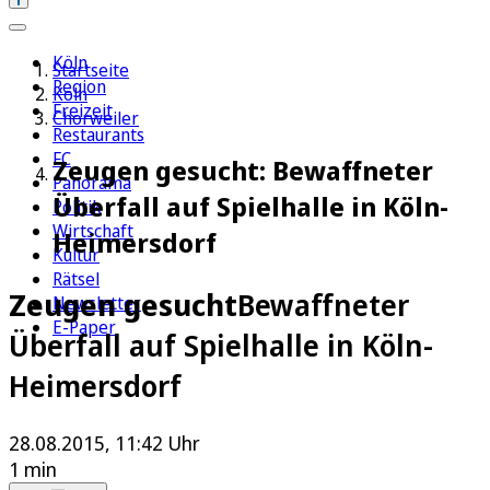
Köln
Startseite
Region
Köln
Freizeit
Chorweiler
Restaurants
FC
Zeugen gesucht: Bewaffneter
Panorama
Überfall auf Spielhalle in Köln-
Politik
Wirtschaft
Heimersdorf
Kultur
Rätsel
Zeugen gesucht
Bewaffneter
Newsletter
E-Paper
Überfall auf Spielhalle in Köln-
Heimersdorf
28.08.2015, 11:42 Uhr
1 min