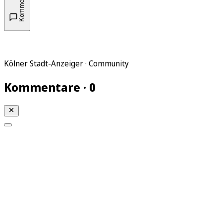
Kommentare
Kölner Stadt-Anzeiger · Community
Kommentare · 0
Mein KStA
Meine Artikel
Meine Region
Meine Newsletter
Mein KStA PLUS
Mein E-Paper