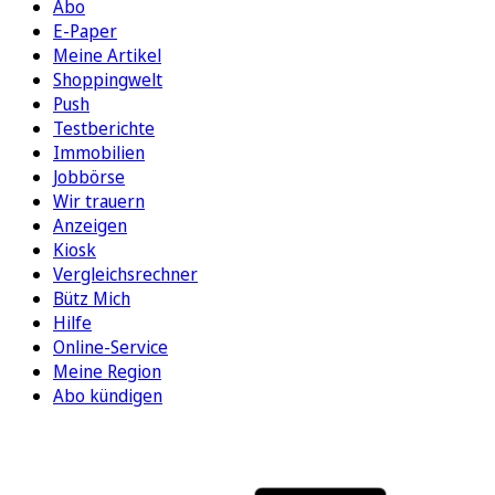
Abo
E-Paper
Meine Artikel
Shoppingwelt
Push
Testberichte
Immobilien
Jobbörse
Wir trauern
Anzeigen
Kiosk
Vergleichsrechner
Bütz Mich
Hilfe
Online-Service
Meine Region
Abo kündigen
FOLGEN SIE UNS
ENTDECKEN SIE UNSERE APP