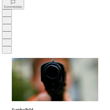
Kommentare
Auf Google bevorzugen
Anhören
Schrift
Merken
Drucken
Teilen
Symbolbild.