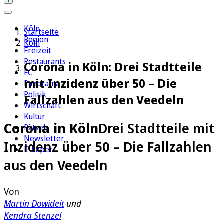
Köln
Startseite
Region
Köln
Freizeit
Restaurants
Corona in Köln: Drei Stadtteile
FC
mit Inzidenz über 50 – Die
Panorama
Politik
Fallzahlen aus den Veedeln
Wirtschaft
Kultur
Corona in Köln
Drei Stadtteile mit
Rätsel
Newsletter
Inzidenz über 50 – Die Fallzahlen
E-Paper
aus den Veedeln
Von
Martin Dowideit
und
Kendra Stenzel