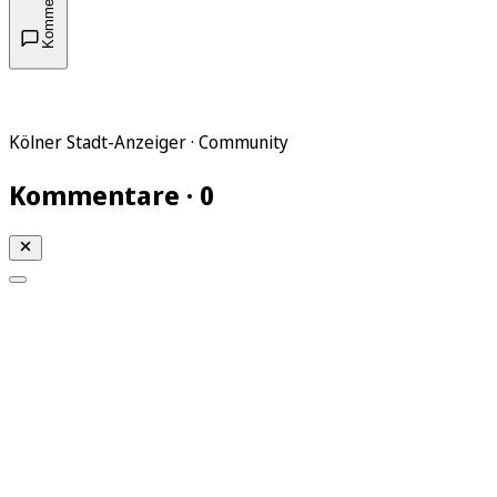
Kommentare
Kölner Stadt-Anzeiger · Community
Kommentare · 0
Mein KStA
Meine Artikel
Meine Region
Meine Newsletter
Mein KStA PLUS
Mein E-Paper