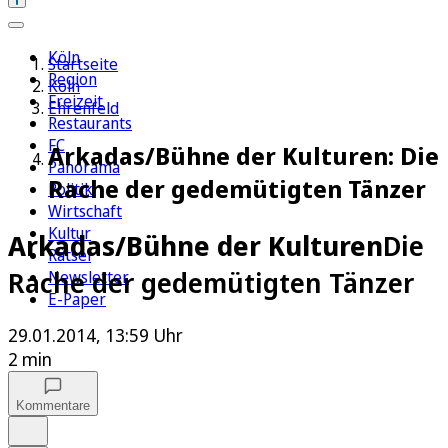
Köln
Startseite
Region
Köln
Freizeit
Ehrenfeld
Restaurants
FC
Arkadas/Bühne der Kulturen: Die
Panorama
Rache der gedemütigten Tänzer
Politik
Wirtschaft
Kultur
Arkadas/Bühne der Kulturen
Die
Rätsel
Rache der gedemütigten Tänzer
Newsletter
E-Paper
29.01.2014, 13:59 Uhr
2 min
Kommentare
Auf Google bevorzugen