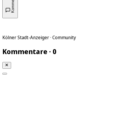
Kommentare
Kölner Stadt-Anzeiger · Community
Kommentare · 0
Mein KStA
Meine Artikel
Meine Region
Meine Newsletter
Mein KStA PLUS
Mein E-Paper