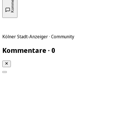
Kommentare
Kölner Stadt-Anzeiger · Community
Kommentare · 0
Mein KStA
Meine Artikel
Meine Region
Meine Newsletter
Mein KStA PLUS
Mein E-Paper