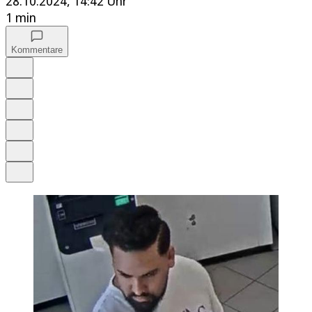
28.10.2024, 14:42 Uhr
1 min
Kommentare
Auf Google bevorzugen
Anhören
Schrift
Merken
Drucken
Teilen