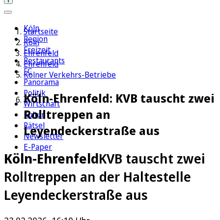
Köln
Startseite
Region
Köln
Freizeit
Ehrenfeld
Restaurants
Ehrenfeld
FC
Kölner Verkehrs-Betriebe
Panorama
Politik
Köln-Ehrenfeld: KVB tauscht zwei
Wirtschaft
Rolltreppen an
Kultur
Rätsel
Leyendeckerstraße aus
Newsletter
E-Paper
Köln-Ehrenfeld
KVB tauscht zwei
Rolltreppen an der Haltestelle
Leyendeckerstraße aus