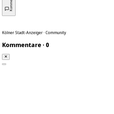
Kommentare
Kölner Stadt-Anzeiger · Community
Kommentare · 0
Mein KStA
Meine Artikel
Meine Region
Meine Newsletter
Mein KStA PLUS
Mein E-Paper