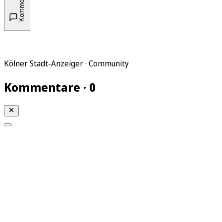
Kommentare
Kölner Stadt-Anzeiger · Community
Kommentare · 0
Mein KStA
Meine Artikel
Meine Region
Meine Newsletter
Mein KStA PLUS
Mein E-Paper