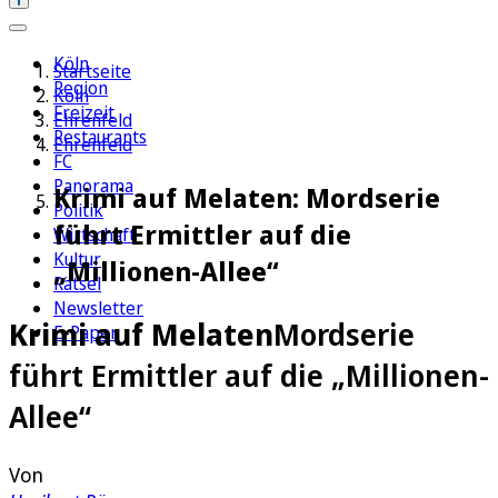
Köln
Startseite
Region
Köln
Freizeit
Ehrenfeld
Restaurants
Ehrenfeld
FC
Panorama
Krimi auf Melaten: Mordserie
Politik
führt Ermittler auf die
Wirtschaft
Kultur
„Millionen-Allee“
Rätsel
Newsletter
Krimi auf Melaten
Mordserie
E-Paper
führt Ermittler auf die „Millionen-
Allee“
Von