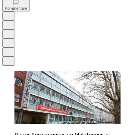
Kommentare
Auf Google bevorzugen
Anhören
Schrift
Merken
Drucken
Teilen
Dieser Bürokomplex am Melatengürtel