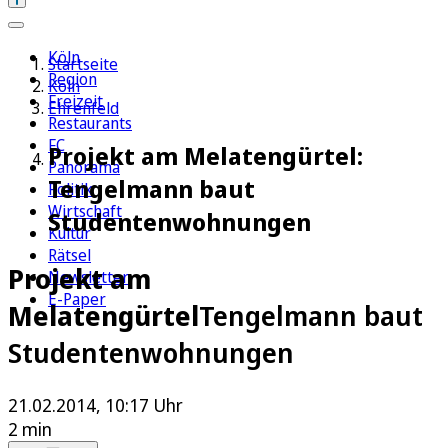
Köln
Startseite
Region
Köln
Freizeit
Ehrenfeld
Restaurants
FC
Projekt am Melatengürtel:
Panorama
Tengelmann baut
Politik
Wirtschaft
Studentenwohnungen
Kultur
Rätsel
Projekt am
Newsletter
E-Paper
Melatengürtel
Tengelmann baut
Studentenwohnungen
21.02.2014, 10:17 Uhr
2 min