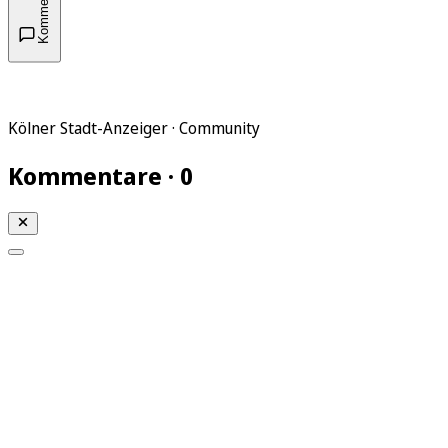
Kommentare
Kölner Stadt-Anzeiger · Community
Kommentare · 0
Mein KStA
Meine Artikel
Meine Region
Meine Newsletter
Mein KStA PLUS
Mein E-Paper